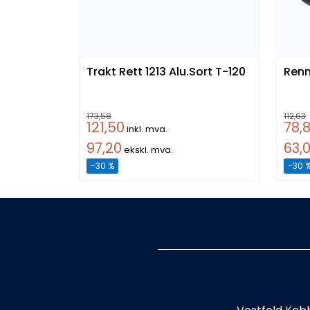
Trakt Rett 1213 Alu.Sort T-120
173,58
112,63
121,50
78,
inkl. mva.
97,20
63,
ekskl. mva.
-30 %
-30 