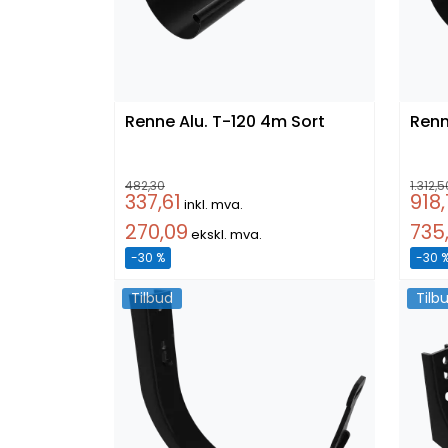
Renne Alu. T-120 4m Sort
482,30
1.312,5
337,61
918
inkl. mva.
270,09
735
ekskl. mva.
-30 %
-30 
Tilbud
Tilb