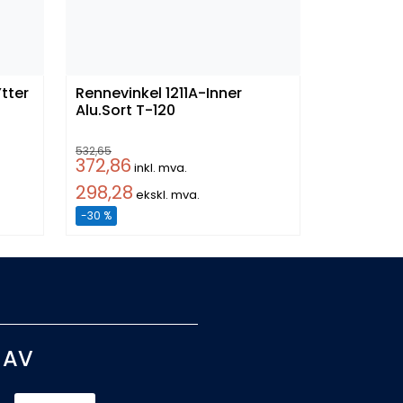
Rennevinkel 1211A-Inner
Alu.Sort T-120
532,65
372,86
inkl. mva.
298,28
ekskl. mva.
-30 %
 AV