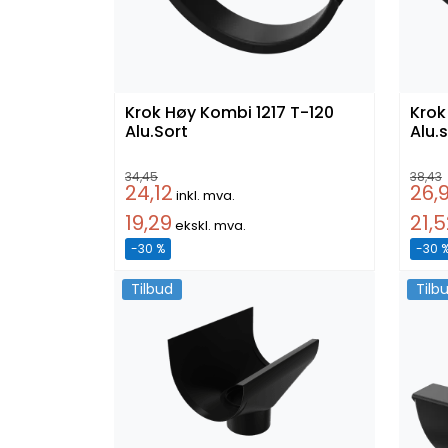
Krok Høy Kombi 1217 T-120
Krok Lav
Alu.Sort
Alu.
34,45
38,43
24,12
26,
inkl. mva.
19,29
21,
ekskl. mva.
-30 %
-30 
Tilbud
Tilb