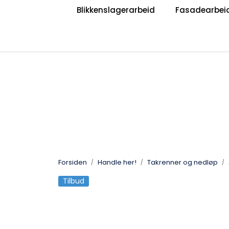
Skip to main content
Blikkenslagerarbeid
Fasadearbei
|
|
Bli Blikkenslager
Bli Taktekker
V
Jobb hos oss?
Forsiden
Handle her!
Takrenner og nedløp
Tilbud