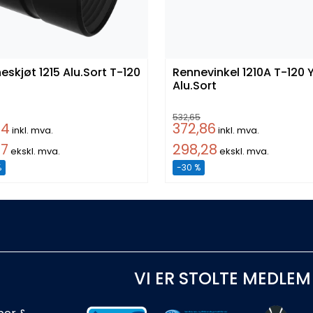
Renneskjøt 1215 Alu.Sort T-120
Rennevinkel 1210A T-120 Ytter
Alu.Sort
532,65
84
372,86
inkl. mva.
inkl. mva.
07
298,28
ekskl. mva.
ekskl. mva.
%
-30 %
VI ER STOLTE MEDLEM