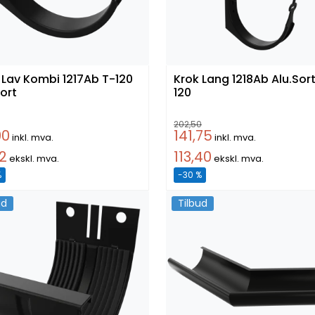
 Kombi 1217Ab T-120
Krok Lang 1218Ab Alu.Sort
sort
120
202,50
90
141,75
inkl. mva.
inkl. mva.
52
113,40
ekskl. mva.
ekskl. mva.
%
-30 %
ud
Tilbud