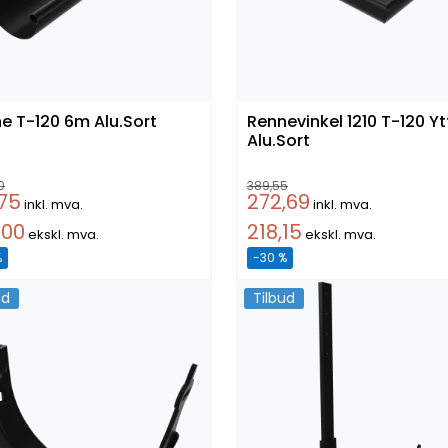
Renne T-120 6m Alu.Sort
Rennevinkel 1210 T-120 Ytter
Alu.Sort
0
389,55
,75
272,69
inkl. mva.
inkl. mva.
,00
218,15
ekskl. mva.
ekskl. mva.
%
-30 %
ud
Tilbud