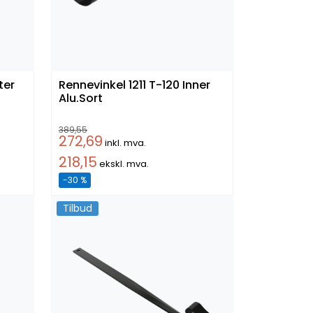
Rennevinkel 1211 T-120 Inner
Alu.Sort
389,55
272,69
inkl. mva.
218,15
ekskl. mva.
-30 %
Tilbud