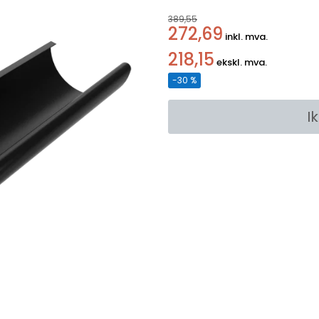
389,55
272,69
inkl. mva.
218,15
ekskl. mva.
-30 %
I