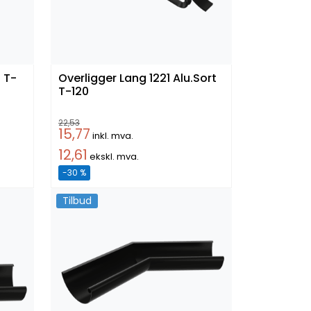
 T-
Overligger Lang 1221 Alu.Sort
T-120
22,53
15,77
inkl. mva.
12,61
ekskl. mva.
-30 %
Tilbud