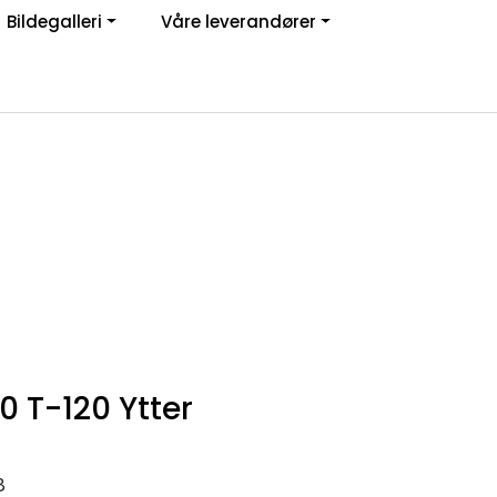
Bildegalleri
Våre leverandører
Om oss
Logg inn
0 T-120 Ytter
8