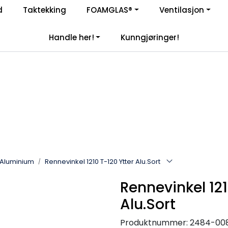
Enkelt kjøp, hentes i butikk (Sandefjord)
d
Taktekking
FOAMGLAS®
Ventilasjon
|
åre samarbeidspartnere
Handle her!
Kunngjøringer!
Aluminium
Rennevinkel 1210 T-120 Ytter Alu.Sort
Rennevinkel 121
Alu.Sort
Produktnummer:
2484-00