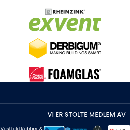
Handle her!
Kunngjøringer!
VI ER STOLTE MEDLEM AV
Vestfold Kobber &