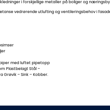
kledninger i forskjellige metaller på boliger og næringsby
etanse vedrørende utlufting og ventileringsbehov i fasad
esimser
jer
piper med luftet pipetopp
om Plastbelagt Stål –
ra Grøvik – Sink – Kobber.