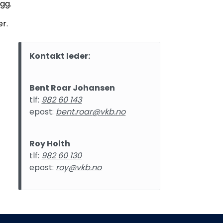
gg.
er.
Kontakt leder:
Bent Roar Johansen
tlf:
982 60 143
epost:
bent.roar@vkb.no
Roy Holth
tlf:
982 60 130
epost:
roy@vkb.no