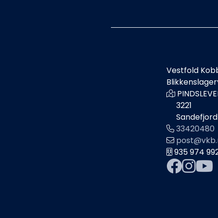
Vestfold Kob
Blikkenslage
PINDSLEVE
3221
Sandefjord
33420480
post@vkb.
935 974 99