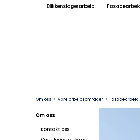
Skip to main content
Blikkenslagerarbeid
Fasadearbei
|
|
Bli Blikkenslager
Bli Taktekker
V
Jobb hos oss?
Om oss
Våre arbeidsområder
Fasadearbeid
Om oss
Kontakt oss:
Våre leverandører