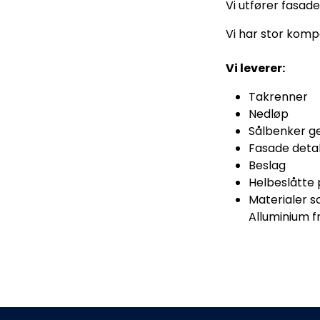
Vi utfører fasade
Vi har stor komp
Vi leverer:
Takrenner
Nedløp
Sålbenker g
Fasade detal
Beslag
Helbeslåtte 
Materialer s
Alluminium f