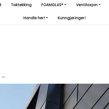
Enkelt kjøp, hentes i butikk (Sandefjord)
d
Taktekking
FOAMGLAS®
Ventilasjon
|
åre samarbeidspartnere
Handle her!
Kunngjøringer!