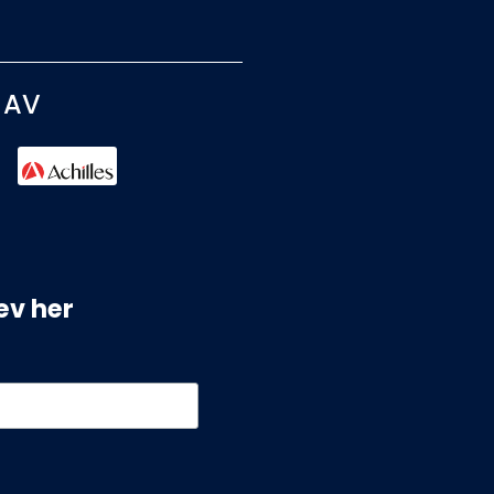
 AV
ev her