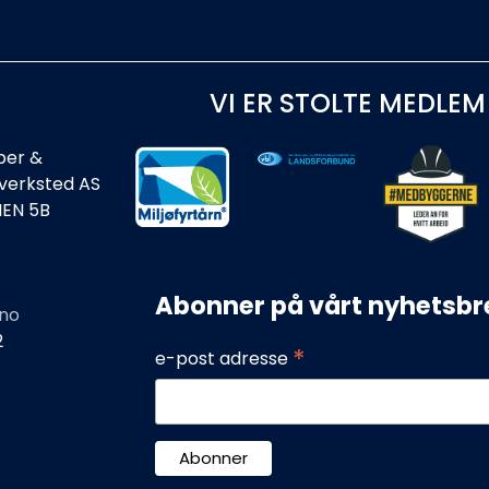
VI ER STOLTE MEDLEM
ber &
rverksted AS
IEN 5B
Abonner på vårt nyhetsbr
no
2
*
e-post adresse