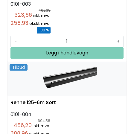
0101-003
462,38
323,66
inkl. mva.
258,93
ekskl. mva.
-30 %
-
+
Legg i handlevogn
Tilbud
Renne 125-6m Sort
0101-004
694,58
486,20
inkl. mva.
388,96
ekskl. mva.