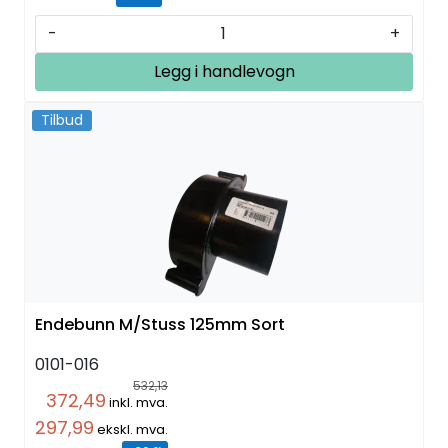
-
+
Legg i handlevogn
Tilbud
Endebunn M/Stuss 125mm Sort
0101-016
532,13
372,49
inkl. mva.
297,99
ekskl. mva.