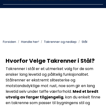
Skip to main content
Enkelt kjøp, hentes i butikk (Sandefjord)
Blikkenslagerarbeid
Fasadearbeid
Forsiden
Handle her!
Takrenner og nedløp
Stål
Taktekking
FOAMGLAS®
Hvorfor Velge Takrenner i Stål?
Takrenner i stål er et utmerket valg for de som
Ventilasjon
ønsker lang levetid og pålitelig funksjonalitet.
Stålrenner er ekstremt slitesterke og
Bildegalleri
motstandsdyktige mot rust, noe som gir en lang
levetid selv under tøffe værforhold.
Med et bredt
utvalg av farger tilgjengelig
, kan du enkelt finne
Våre leverandører
en takrenne som passer til bygningens stil og