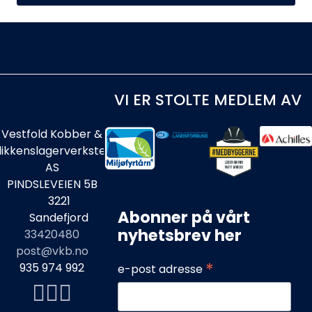
VI ER STOLTE MEDLEM AV
Vestfold Kobber &
likkenslagerverksted
AS
PINDSLEVEIEN 5B
3221
Abonner på vårt
Sandefjord
nyhetsbrev her
33420480
post@vkb.no
*
935 974 992
e-post adresse