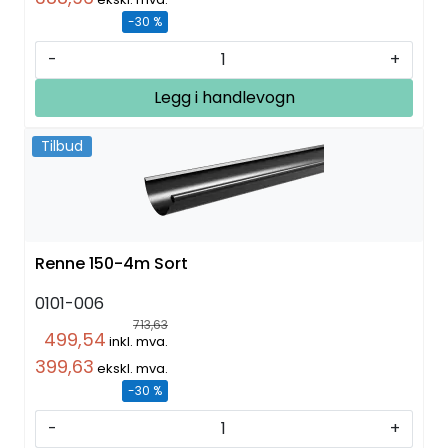
-30 %
-
+
Legg i handlevogn
Tilbud
Renne 150-4m Sort
0101-006
713,63
499,54
inkl. mva.
399,63
ekskl. mva.
-30 %
-
+