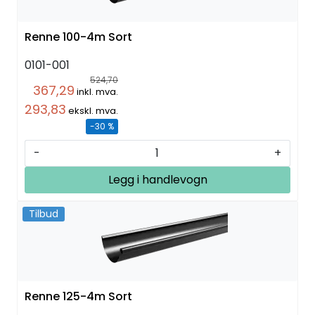
Renne 100-4m Sort
0101-001
524,70
367,29
inkl. mva.
293,83
ekskl. mva.
-30 %
-
+
Legg i handlevogn
Tilbud
Renne 125-4m Sort