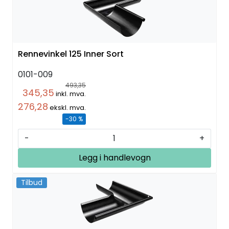
Rennevinkel 125 Inner Sort
0101-009
493,35
345,35
inkl. mva.
276,28
ekskl. mva.
-30 %
-
+
Legg i handlevogn
Tilbud