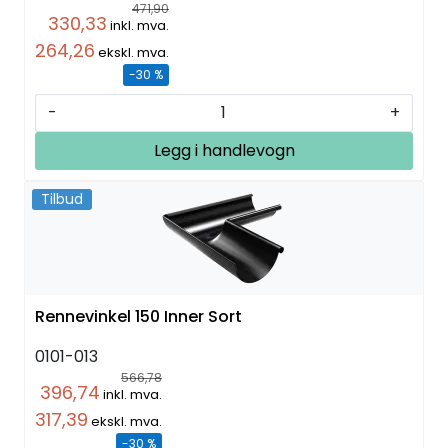
471,90
330,33
inkl. mva.
264,26
ekskl. mva.
-30 %
-
+
Legg i handlevogn
Tilbud
Rennevinkel 150 Inner Sort
0101-013
566,78
396,74
inkl. mva.
317,39
ekskl. mva.
-30 %