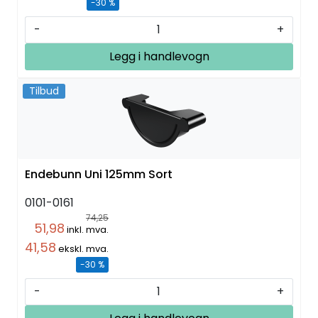
-30 %
-
+
Legg i handlevogn
Tilbud
Endebunn Uni 125mm Sort
0101-0161
74,25
51,98
inkl. mva.
41,58
ekskl. mva.
-30 %
-
+