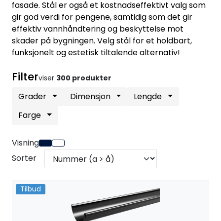
fasade. Stål er også et kostnadseffektivt valg som
Handle her!
gir god verdi for pengene, samtidig som det gir
effektiv vannhåndtering og beskyttelse mot
Kunngjøringer!
skader på bygningen. Velg stål for et holdbart,
funksjonelt og estetisk tiltalende alternativ!
Filter
viser
300 produkter
Grader
Dimensjon
Lengde
Farge
Visning
Sorter
Tilbud