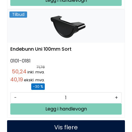
Legg i handlevogn
Tilbud
Endebunn Uni 100mm Sort
0101-0181
71,78
50,24
inkl. mva.
40,19
ekskl. mva.
-30 %
-
+
Legg i handlevogn
Vis flere