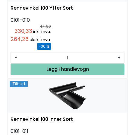
Rennevinkel 100 Ytter Sort
0101-010
471,90
330,33
inkl. mva.
264,26
ekskl. mva.
-30 %
-
+
Legg i handlevogn
Tilbud
Rennevinkel 100 Inner Sort
0101-011