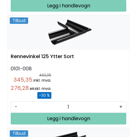
Legg i handlevogn
Tilbud
Rennevinkel 125 Ytter Sort
0101-008
493,35
345,35
inkl. mva.
276,28
ekskl. mva.
-30 %
-
+
Legg i handlevogn
Tilbud