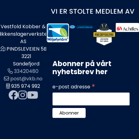
VI ER STOLTE MEDLEM AV
Vestfold Kobber &
likkenslagerverksted
AS
PINDSLEVEIEN 5B
3221
Abonner på vårt
Sandefjord
nyhetsbrev her
33420480
post@vkb.no
*
935 974 992
e-post adresse