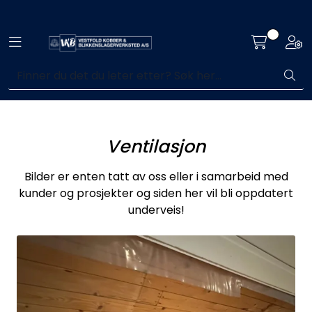
Skip to main content
Toggle navigation
Togg
Blikkenslagerarbeid
Fasadearbeid
Taktekking
Ventilasjon
FOAMGLAS®
Bilder er enten tatt av oss eller i samarbeid med
kunder og prosjekter og siden her vil bli oppdatert
underveis!
Ventilasjon
Bildegalleri
Våre leverandører