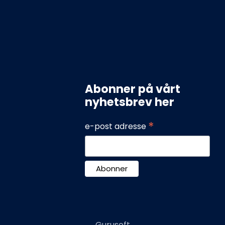
Vestfold Kobber &
likkenslagerverksted
AS
PINDSLEVEIEN 5B
3221
Abonner på vårt
Sandefjord
nyhetsbrev her
33420480
post@vkb.no
*
935 974 992
e-post adresse
Gurusoft