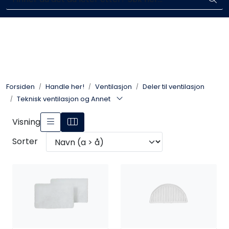
Skip to main content
Enkelt kjøp, hentes i butikk (Sandefjord)
Blikkenslagerarbeid
Fasadearbeid
Forsiden
Handle her!
Ventilasjon
Deler til ventilasjon
Taktekking
Teknisk ventilasjon og Annet
Visning
FOAMGLAS®
Sorter
Ventilasjon
Bildegalleri
Våre leverandører