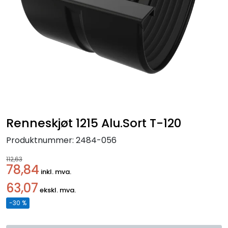
Handle her!
Kunngjøringer!
Renneskjøt 1215 Alu.Sort T-120
Produktnummer:
2484-056
112,63
78,84
inkl. mva.
63,07
ekskl. mva.
-30 %