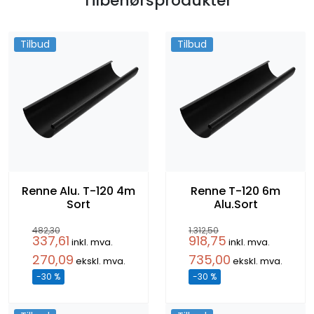
Tilbehørsprodukter
Tilbud
Tilbud
Renne Alu. T-120 4m
Renne T-120 6m
Sort
Alu.Sort
482,30
1.312,50
337,61
918,75
inkl. mva.
inkl. mva.
270,09
735,00
ekskl. mva.
ekskl. mva.
-30 %
-30 %