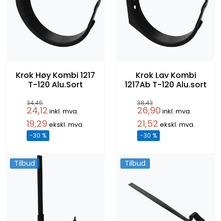
Krok Høy Kombi 1217
Krok Lav Kombi
T-120 Alu.Sort
1217Ab T-120 Alu.sort
34,45
38,43
24,12
26,90
inkl. mva.
inkl. mva.
19,29
21,52
ekskl. mva.
ekskl. mva.
-30 %
-30 %
Tilbud
Tilbud