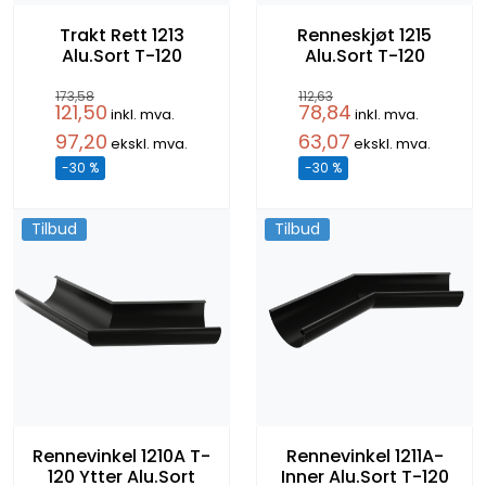
Trakt Rett 1213
Renneskjøt 1215
Alu.Sort T-120
Alu.Sort T-120
173,58
112,63
121,50
78,84
inkl. mva.
inkl. mva.
97,20
63,07
ekskl. mva.
ekskl. mva.
-30 %
-30 %
Tilbud
Tilbud
Rennevinkel 1210A T-
Rennevinkel 1211A-
120 Ytter Alu.Sort
Inner Alu.Sort T-120