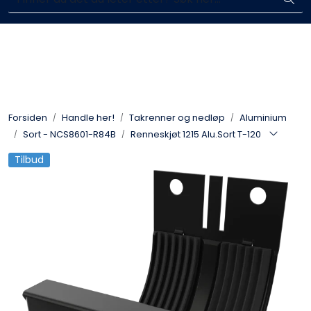
Skip to main content
Enkelt kjøp, hentes i butikk (Sandefjord)
Blikkenslagerarbeid
Fasadearbeid
Forsiden
Handle her!
Takrenner og nedløp
Aluminium
Taktekking
Sort - NCS8601-R84B
Renneskjøt 1215 Alu.Sort T-120
Tilbud
FOAMGLAS®
Ventilasjon
Bildegalleri
Våre leverandører