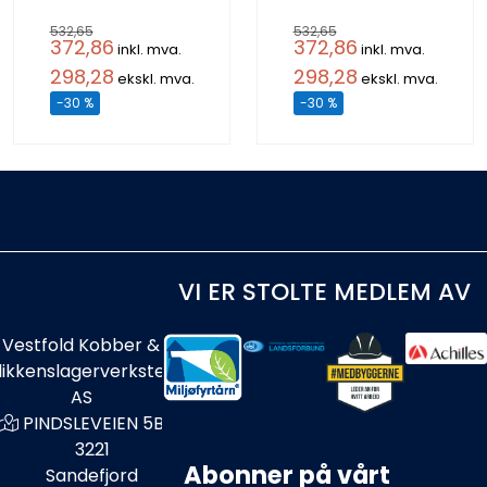
532,65
532,65
372,86
372,86
inkl. mva.
inkl. mva.
298,28
298,28
ekskl. mva.
ekskl. mva.
-30 %
-30 %
VI ER STOLTE MEDLEM AV
Vestfold Kobber &
likkenslagerverksted
AS
PINDSLEVEIEN 5B
3221
Abonner på vårt
Sandefjord