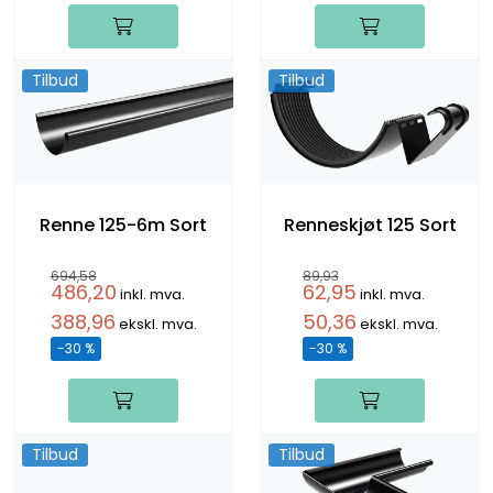
Tilbud
Tilbud
Renne 125-6m Sort
Renneskjøt 125 Sort
694,58
89,93
486,20
62,95
inkl. mva.
inkl. mva.
388,96
50,36
ekskl. mva.
ekskl. mva.
-30 %
-30 %
Tilbud
Tilbud