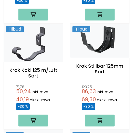
-30 %
-30 %
Tilbud
Tilbud
Krok Stillbar 125mm
Krok Kokl 125 m/Luft
Sort
Sort
71,78
123,75
50,24
86,63
inkl. mva.
inkl. mva.
40,19
69,30
ekskl. mva.
ekskl. mva.
-30 %
-30 %