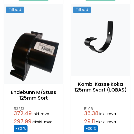
Tilbud
Tilbud
Kombi Kasse Koka
125mm Svart (LOBAS)
Endebunn M/Stuss
125mm Sort
532,13
51,98
372,49
36,38
inkl. mva.
inkl. mva.
297,99
29,11
ekskl. mva.
ekskl. mva.
-30 %
-30 %