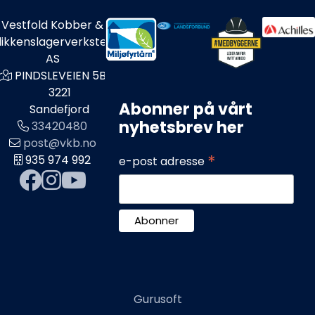
Vestfold Kobber &
likkenslagerverksted
AS
PINDSLEVEIEN 5B
3221
Abonner på vårt
Sandefjord
nyhetsbrev her
33420480
post@vkb.no
*
935 974 992
e-post adresse
Gurusoft