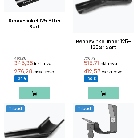
Rennevinkel 125 Ytter
Sort
Rennevinkel Inner 125-
135Gr Sort
493,35
736,73
345,35
515,71
inkl. mva.
inkl. mva.
276,28
412,57
ekskl. mva.
ekskl. mva.
-30 %
-30 %
Tilbud
Tilbud