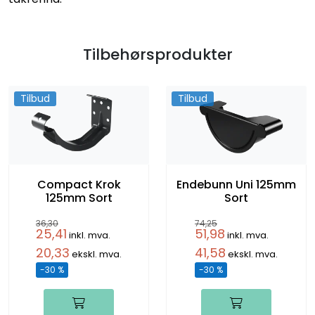
Tilbehørsprodukter
Tilbud
Tilbud
Compact Krok
Endebunn Uni 125mm
125mm Sort
Sort
36,30
74,25
25,41
51,98
inkl. mva.
inkl. mva.
20,33
41,58
ekskl. mva.
ekskl. mva.
-30 %
-30 %