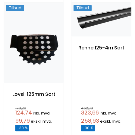
Tilbud
Tilbud
Renne 125-4m Sort
Løvsil 125mm Sort
178,20
462,38
124,74
323,66
inkl. mva.
inkl. mva.
99,79
258,93
ekskl. mva.
ekskl. mva.
-30 %
-30 %