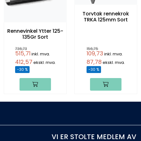
Torvtak rennekrok
TRKA 125mm Sort
Rennevinkel Ytter 125-
135Gr Sort
736,73
156,75
515,71
109,73
inkl. mva.
inkl. mva.
412,57
87,78
ekskl. mva.
ekskl. mva.
-30 %
-30 %
VI ER STOLTE MEDLEM AV