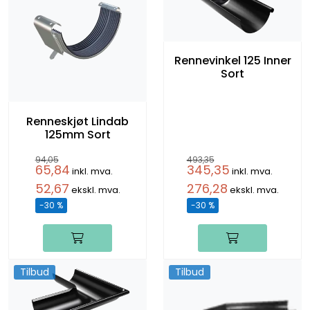
Rennevinkel 125 Inner
Sort
Renneskjøt Lindab
125mm Sort
94,05
493,35
65,84
345,35
inkl. mva.
inkl. mva.
52,67
276,28
ekskl. mva.
ekskl. mva.
-30 %
-30 %
Tilbud
Tilbud