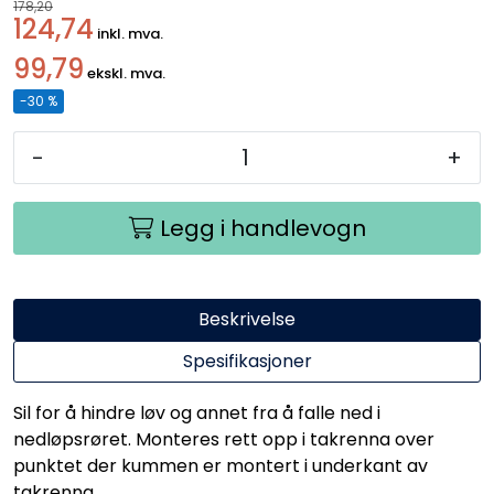
178,20
124,74
inkl. mva.
99,79
ekskl. mva.
-30 %
-
+
Legg i handlevogn
Beskrivelse
Spesifikasjoner
Sil for å hindre løv og annet fra å falle ned i
nedløpsrøret. Monteres rett opp i takrenna over
punktet der kummen er montert i underkant av
takrenna.