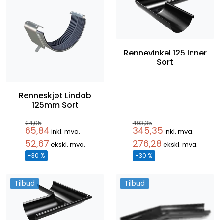
Rennevinkel 125 Inner
Sort
Renneskjøt Lindab
125mm Sort
94,05
493,35
65,84
345,35
inkl. mva.
inkl. mva.
52,67
276,28
ekskl. mva.
ekskl. mva.
-30 %
-30 %
Tilbud
Tilbud