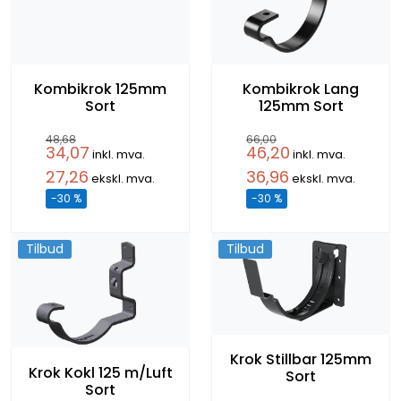
Kombikrok 125mm
Kombikrok Lang
Sort
125mm Sort
48,68
66,00
34,07
46,20
inkl. mva.
inkl. mva.
27,26
36,96
ekskl. mva.
ekskl. mva.
-30 %
-30 %
Tilbud
Tilbud
Krok Stillbar 125mm
Krok Kokl 125 m/Luft
Sort
Sort