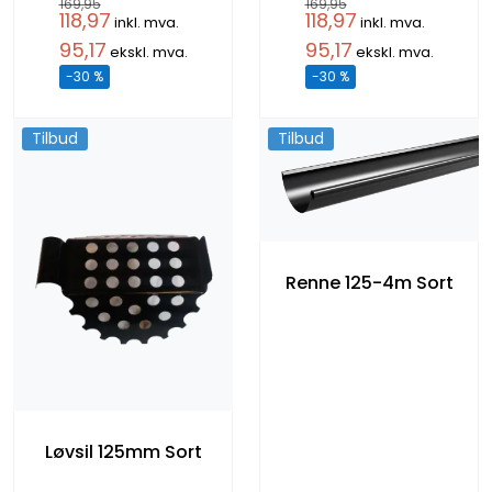
169,95
169,95
118,97
118,97
inkl. mva.
inkl. mva.
95,17
95,17
ekskl. mva.
ekskl. mva.
-30 %
-30 %
Tilbud
Tilbud
Renne 125-4m Sort
Løvsil 125mm Sort