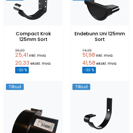
Compact Krok
Endebunn Uni 125mm
125mm Sort
Sort
36,30
74,25
25,41
51,98
inkl. mva.
inkl. mva.
20,33
41,58
ekskl. mva.
ekskl. mva.
-30 %
-30 %
Tilbud
Tilbud