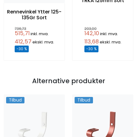
TRKA 125mm Sort
Rennevinkel Ytter 125-
135Gr Sort
736,73
203,00
515,71
142,10
inkl. mva.
inkl. mva.
412,57
113,68
ekskl. mva.
ekskl. mva.
-30 %
-30 %
Alternative produkter
Tilbud
Tilbud