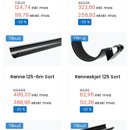
178,20
462,38
124,74
323,66
inkl. mva.
inkl. mva.
99,79
258,93
ekskl. mva.
ekskl. mva.
-30 %
-30 %
Tilbud
Tilbud
Renne 125-6m Sort
Renneskjøt 125 Sort
694,58
89,93
486,20
62,95
inkl. mva.
inkl. mva.
388,96
50,36
ekskl. mva.
ekskl. mva.
-30 %
-30 %
Tilbud
Tilbud