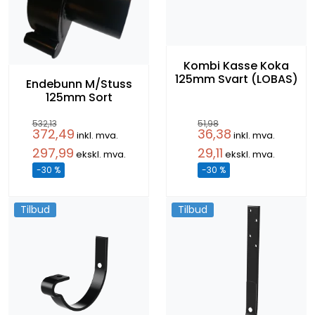
Kombi Kasse Koka
125mm Svart (LOBAS)
Endebunn M/Stuss
125mm Sort
532,13
51,98
372,49
36,38
inkl. mva.
inkl. mva.
297,99
29,11
ekskl. mva.
ekskl. mva.
-30 %
-30 %
Tilbud
Tilbud