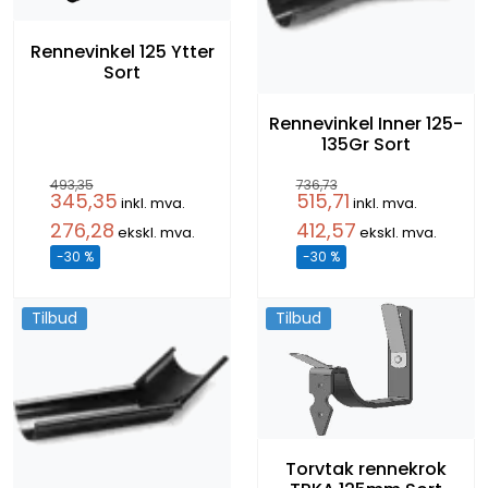
Rennevinkel 125 Ytter
Sort
Rennevinkel Inner 125-
135Gr Sort
493,35
736,73
345,35
515,71
inkl. mva.
inkl. mva.
276,28
412,57
ekskl. mva.
ekskl. mva.
-30 %
-30 %
Tilbud
Tilbud
Torvtak rennekrok