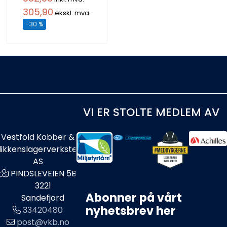
305,90
ekskl. mva.
-30 %
VI ER STOLTE MEDLEM AV
Vestfold Kobber &
likkenslagerverksted
AS
PINDSLEVEIEN 5B
3221
Abonner på vårt
Sandefjord
nyhetsbrev her
33420480
post@vkb.no