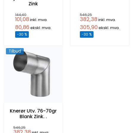
Zink
144,40
546,25
101,08
382,38
inkl. mva.
inkl. mva.
80,86
305,90
ekskl. mva.
ekskl. mva.
-30 %
-30 %
Tilbud
Knerør Utv. 76-70gr
Blank Zink. .
546,25
382,38
inkl. mva.