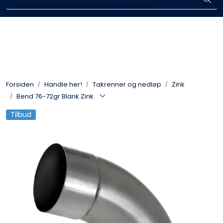
Skip to main content
Enkelt kjøp, hentes i butikk (Sandefjord)
Blikkenslagerarbeid
Fasadearbeid
Forsiden
Handle her!
Takrenner og nedløp
Zink
Taktekking
Bend 76-72gr Blank Zink
Tilbud
FOAMGLAS®
Ventilasjon
Bildegalleri
Våre leverandører