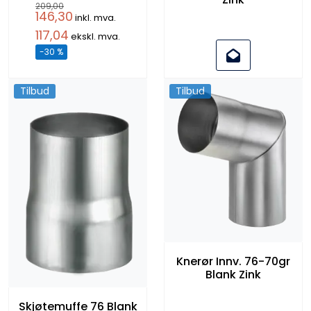
209,00
146,30
inkl. mva.
117,04
ekskl. mva.
-30 %
Tilbud
Tilbud
Knerør Innv. 76-70gr
Blank Zink
Skjøtemuffe 76 Blank