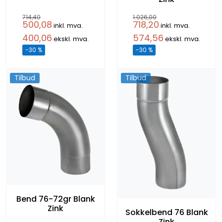
714,40
1.026,00
500,08
718,20
inkl. mva.
inkl. mva.
400,06
574,56
ekskl. mva.
ekskl. mva.
-30 %
-30 %
Tilbud
Tilbud
Bend 76-72gr Blank
Zink
Sokkelbend 76 Blank
Zink