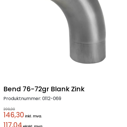
Handle her!
Kunngjøringer!
Bend 76-72gr Blank Zink
Produktnummer:
0112-069
209,00
146,30
inkl. mva.
117,04
ekskl. mva.