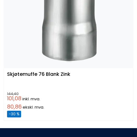
Skjøtemuffe 76 Blank Zink
144,40
101,08
inkl. mva.
80,86
ekskl. mva.
-30 %