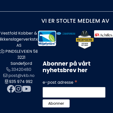
VI ER STOLTE MEDLEM AV
Vestfold Kobber &
likkenslagerverksted
AS
PINDSLEVEIEN 5B
3221
Abonner på vårt
Sandefjord
nyhetsbrev her
33420480
post@vkb.no
*
935 974 992
e-post adresse