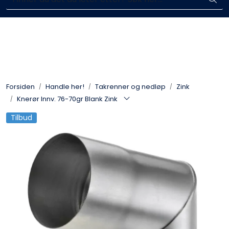
Skip to main content
Enkelt kjøp, hentes i butikk (Sandefjord)
Blikkenslagerarbeid
Fasadearbeid
Forsiden
Handle her!
Takrenner og nedløp
Zink
Taktekking
Knerør Innv. 76-70gr Blank Zink
Tilbud
FOAMGLAS®
Ventilasjon
Bildegalleri
Våre leverandører