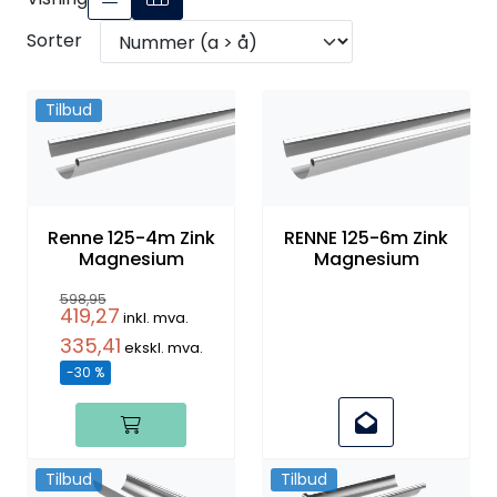
Sorter
Tilbud
Renne 125-4m Zink
RENNE 125-6m Zink
Magnesium
Magnesium
598,95
419,27
inkl. mva.
335,41
ekskl. mva.
-30 %
Tilbud
Tilbud