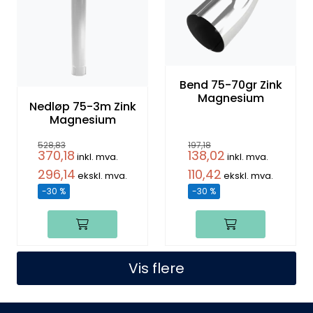
Bend 75-70gr Zink
Magnesium
Nedløp 75-3m Zink
Magnesium
528,83
197,18
370,18
138,02
inkl. mva.
inkl. mva.
296,14
110,42
ekskl. mva.
ekskl. mva.
-30 %
-30 %
Vis flere