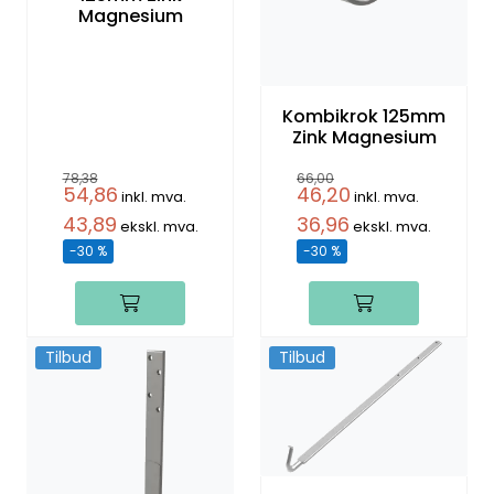
Magnesium
Kombikrok 125mm
Zink Magnesium
78,38
66,00
54,86
46,20
inkl. mva.
inkl. mva.
43,89
36,96
ekskl. mva.
ekskl. mva.
-30 %
-30 %
Tilbud
Tilbud