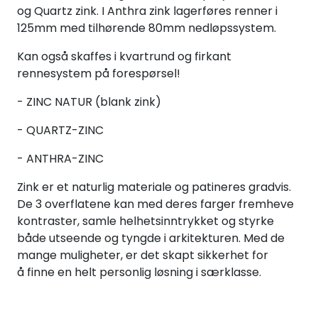
og Quartz zink. I Anthra zink lagerføres renner i
Handle her!
125mm med tilhørende 80mm nedløpssystem.
Kunngjøringer!
Kan også skaffes i kvartrund og firkant
rennesystem på forespørsel!
- ZINC NATUR (blank zink)
- QUARTZ-ZINC
- ANTHRA-ZINC
Zink er et naturlig materiale og patineres gradvis.
De 3 overflatene kan med deres farger fremheve
kontraster, samle helhetsinntrykket og styrke
både utseende og tyngde i arkitekturen. Med de
mange muligheter, er det skapt sikkerhet for
å finne en helt personlig løsning i særklasse.