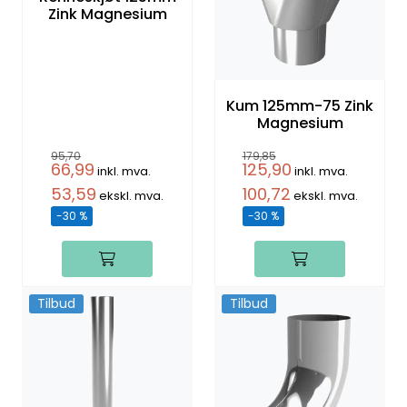
Zink Magnesium
Kum 125mm-75 Zink
Magnesium
95,70
179,85
66,99
125,90
inkl. mva.
inkl. mva.
53,59
100,72
ekskl. mva.
ekskl. mva.
-30 %
-30 %
Tilbud
Tilbud