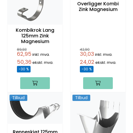
Overligger Kombi
Zink Magnesium
Kombikrok Lang
125mm Zink
Magnesium
89,93
42,90
62,95
30,03
inkl. mva.
inkl. mva.
50,36
24,02
ekskl. mva.
ekskl. mva.
-30 %
-30 %
Tilbud
Tilbud
Renneskjøt 125mm