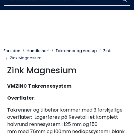
Skip to main content
Blikkenslagerarbeid
Fasadearbeid
Forsiden
Handle her!
Takrenner og nedløp
Zink
Taktekking
Zink Magnesium
Zink Magnesium
FOAMGLAS®
VMZINC Takrennesystem
Ventilasjon
Overflater
:
Bildegalleri
Takrenner og tilbehør kommer med 3 forskjellige
overflater: Lagerføres på Revetal i et komplett
Våre leverandører
halvrund rennesystem i 125 mm og 150
mm med 76mm og 100mm nedløpssystem i blank