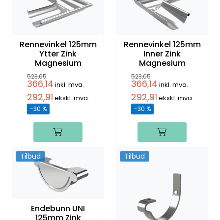
Rennevinkel 125mm
Rennevinkel 125mm
Ytter Zink
Inner Zink
Magnesium
Magnesium
523,05
523,05
366,14
366,14
inkl. mva.
inkl. mva.
292,91
292,91
ekskl. mva.
ekskl. mva.
-30 %
-30 %
Tilbud
Tilbud
Endebunn UNI
125mm Zink