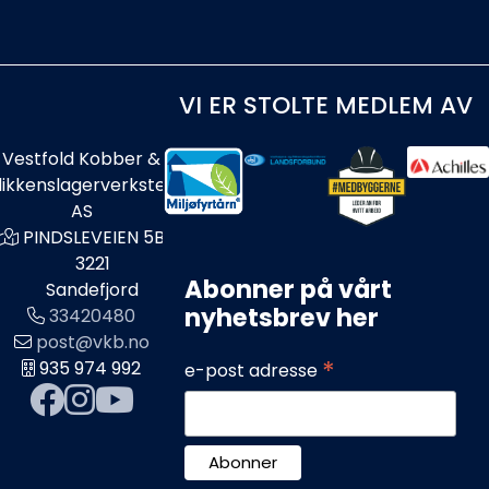
VI ER STOLTE MEDLEM AV
Vestfold Kobber &
likkenslagerverksted
AS
PINDSLEVEIEN 5B
3221
Abonner på vårt
Sandefjord
nyhetsbrev her
33420480
post@vkb.no
*
935 974 992
e-post adresse