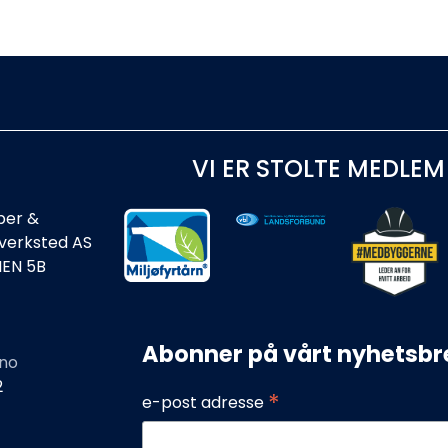
VI ER STOLTE MEDLEM
ber &
rverksted AS
IEN 5B
Abonner på vårt nyhetsbr
no
2
*
e-post adresse