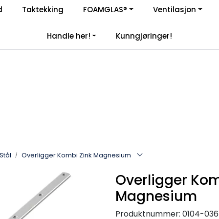
Enkelt kjøp, hentes i butikk (Sandefjord)
d
Taktekking
FOAMGLAS®
Ventilasjon
|
åre samarbeidspartnere
Handle her!
Kunngjøringer!
Stål
Overligger Kombi Zink Magnesium
Overligger Kom
Magnesium
Produktnummer:
0104-036