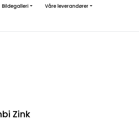
Bildegalleri
Våre leverandører
Om oss
Logg inn
bi Zink