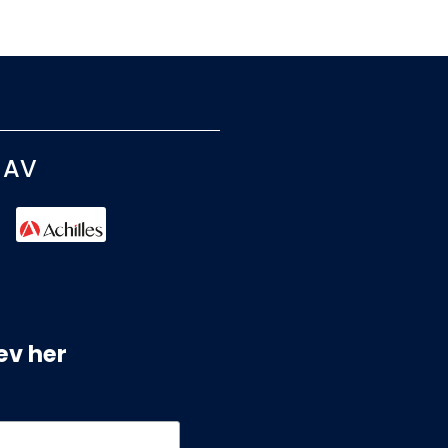
 AV
ev her