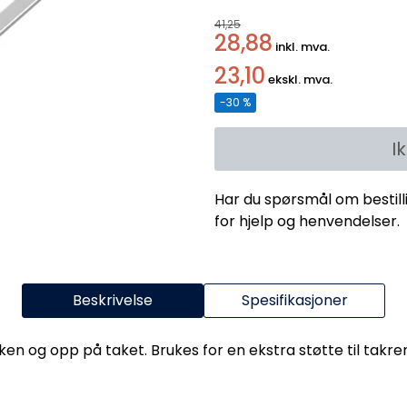
41,25
28,88
inkl. mva.
23,10
ekskl. mva.
-30 %
I
Har du spørsmål om bestill
for hjelp og henvendelser.
Beskrivelse
Spesifikasjoner
ken og opp på taket. Brukes for en ekstra støtte til tak