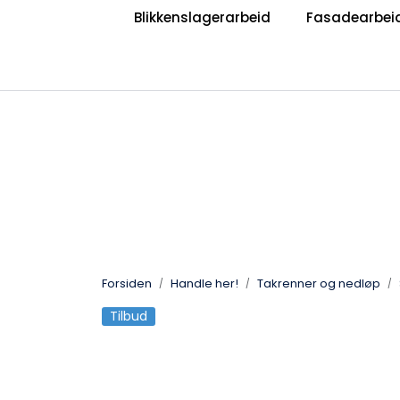
Skip to main content
Blikkenslagerarbeid
Fasadearbei
|
|
Bli Blikkenslager
Bli Taktekker
V
Jobb hos oss?
Forsiden
Handle her!
Takrenner og nedløp
Tilbud