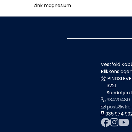
Zink magnesium
Vestfold Kob
Blikkenslage
PINDSLEVE
3221
Sandefjord
33420480
post@vkb.
935 974 99