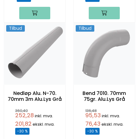
Tilbud
Tilbud
Nedløp Alu. N-70.
Bend 7010. 70mm
70mm 3m Alu.Lys Grå
75gr. Alu.Lys Grå
360,40
136,48
252,28
95,53
inkl. mva.
inkl. mva.
201,82
76,43
ekskl. mva.
ekskl. mva.
-30 %
-30 %