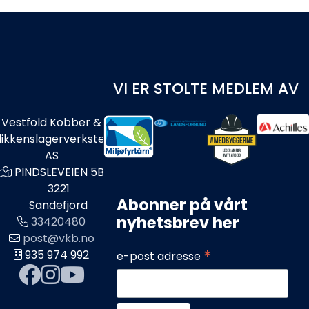
VI ER STOLTE MEDLEM AV
Vestfold Kobber &
likkenslagerverksted
AS
PINDSLEVEIEN 5B
3221
Abonner på vårt
Sandefjord
nyhetsbrev her
33420480
post@vkb.no
*
935 974 992
e-post adresse