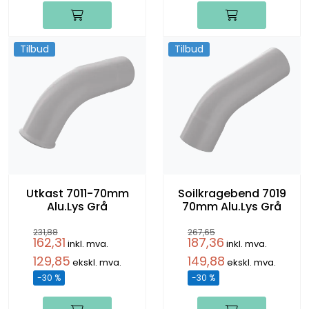
Tilbud
Tilbud
Utkast 7011-70mm
Soilkragebend 7019
Alu.Lys Grå
70mm Alu.Lys Grå
231,88
267,65
162,31
187,36
inkl. mva.
inkl. mva.
129,85
149,88
ekskl. mva.
ekskl. mva.
-30 %
-30 %