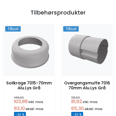
Tilbehørsprodukter
Tilbud
Tilbud
Soilkrage 7015-70mm
Overgangsmuffe 7016
Alu.Lys Grå
70mm Alu.Lys Grå
148,40
116,60
103,88
81,62
inkl. mva.
inkl. mva.
83,10
65,30
ekskl. mva.
ekskl. mva.
-30 %
-30 %