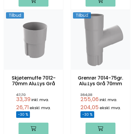
Tilbud
Tilbud
Skjøtemuffe 7012-
Grenrør 7014-75gr.
70mm Alu.Lys Grå
Alu.Lys Grå 70mm
47,70
364,38
33,39
255,06
inkl. mva.
inkl. mva.
26,71
204,05
ekskl. mva.
ekskl. mva.
-30 %
-30 %