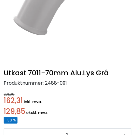
Handle her!
Kunngjøringer!
Utkast 7011-70mm Alu.Lys Grå
Produktnummer:
2488-091
231,88
162,31
inkl. mva.
129,85
ekskl. mva.
-30 %