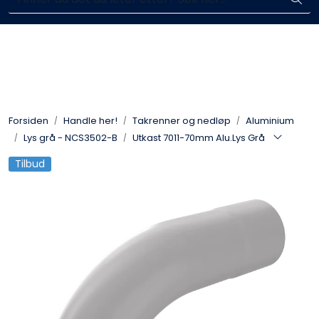
Skip to main content
Enkelt kjøp, hentes i butikk (Sandefjord)
Blikkenslagerarbeid
Fasadearbeid
Forsiden
Handle her!
Takrenner og nedløp
Aluminium
Taktekking
Lys grå - NCS3502-B
Utkast 7011-70mm Alu.Lys Grå
Tilbud
FOAMGLAS®
Ventilasjon
Bildegalleri
Våre leverandører