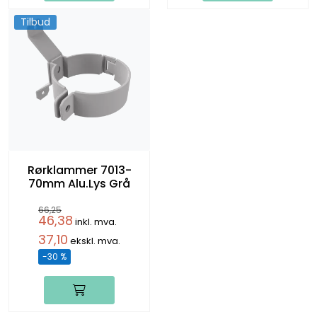
Tilbud
Rørklammer 7013-
70mm Alu.Lys Grå
66,25
46,38
inkl. mva.
37,10
ekskl. mva.
-30 %