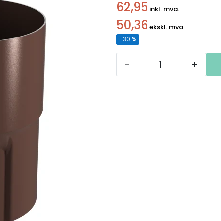
62,95
inkl. mva.
50,36
ekskl. mva.
-30 %
-
+