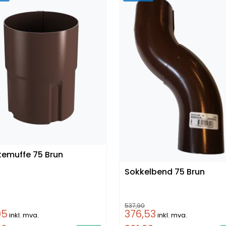
Skjøtemuffe 75 Brun
Sokkelbend 75 Brun
537,90
95
376,53
inkl. mva.
inkl. mva.