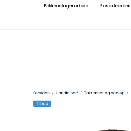
Skip to main content
Blikkenslagerarbeid
Fasadearbei
|
|
Bli Blikkenslager
Bli Taktekker
V
Jobb hos oss?
Forsiden
Handle her!
Takrenner og nedløp
Tilbud