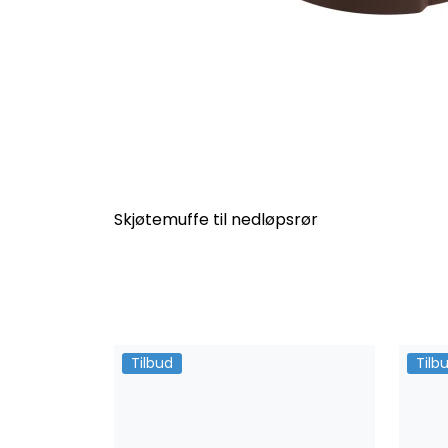
Skjøtemuffe til nedløpsrør
Tilbud
Tilb