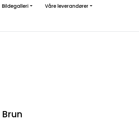
Bildegalleri
Våre leverandører
Om oss
Logg inn
 Brun