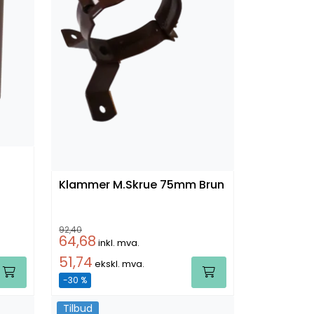
Klammer M.Skrue 75mm Brun
92,40
64,68
inkl. mva.
51,74
ekskl. mva.
-30 %
Tilbud