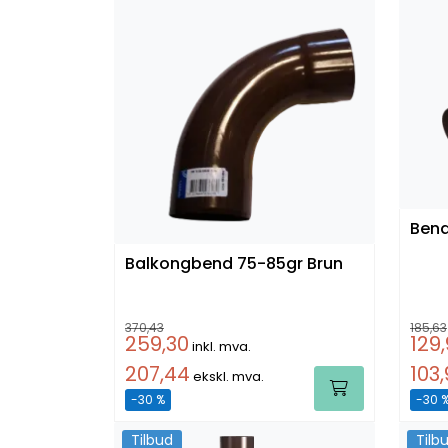
Balkongbend 75-85gr Brun
370,43
185,63
259,30
129
inkl. mva.
207,44
103
ekskl. mva.
-30 %
-30 
Tilbud
Tilb