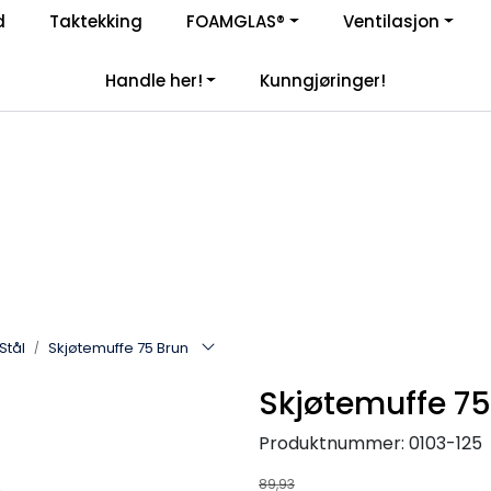
Enkelt kjøp, hentes i butikk (Sandefjord)
d
Taktekking
FOAMGLAS®
Ventilasjon
|
åre samarbeidspartnere
Handle her!
Kunngjøringer!
Stål
Skjøtemuffe 75 Brun
Skjøtemuffe 75
Produktnummer:
0103-125
89,93