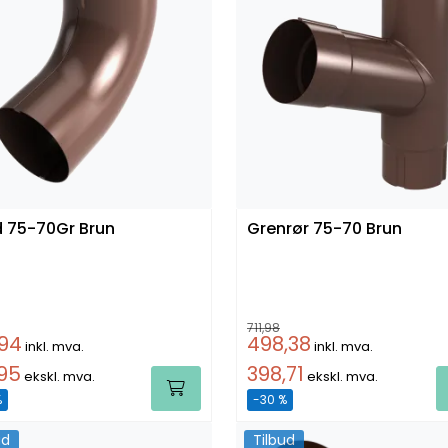
Bend 75-70Gr Brun
Grenrør 75-70 Brun
711,98
,94
498,38
inkl. mva.
inkl. mva.
,95
398,71
ekskl. mva.
ekskl. mva.
%
-30 %
ud
Tilbud