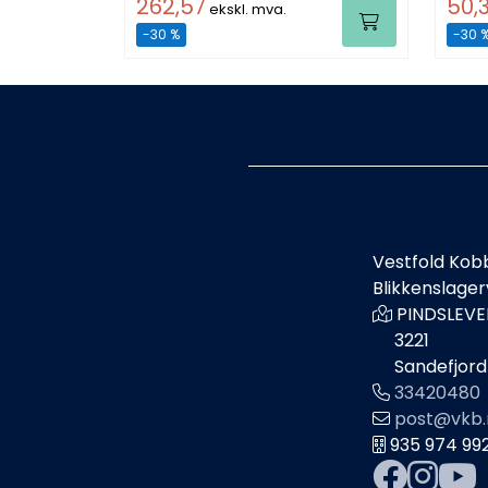
262,57
50,
ekskl. mva.
-30 %
-30 
Vestfold Kob
Blikkenslage
PINDSLEVE
3221
Sandefjord
33420480
post@vkb.
935 974 99