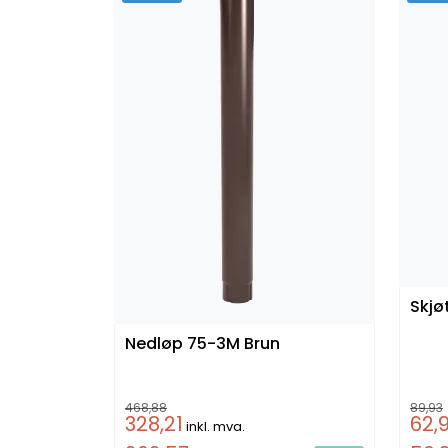
Nedløp 75-3M Brun
468,88
89,93
328,21
62,
inkl. mva.