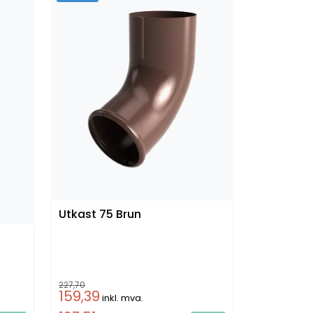
Utkast 75 Brun
227,70
159,39
inkl. mva.