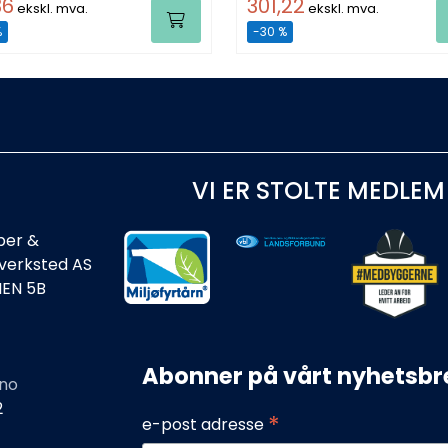
36
301,22
ekskl. mva.
ekskl. mva.
%
-30 %
VI ER STOLTE MEDLEM
ber &
rverksted AS
IEN 5B
Abonner på vårt nyhetsbr
no
2
*
e-post adresse