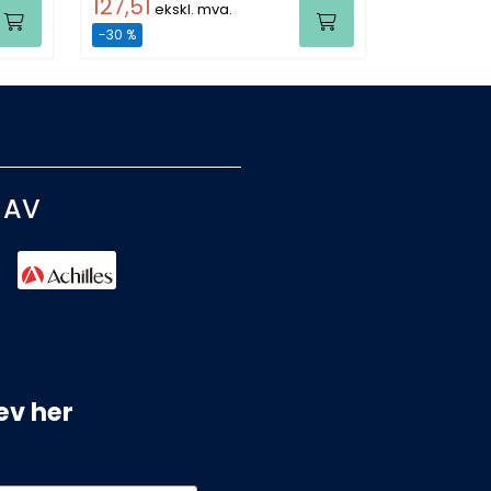
127,51
ekskl. mva.
-30 %
 AV
ev her