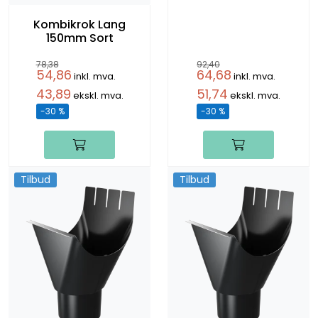
Kombikrok Lang
150mm Sort
78,38
92,40
54,86
64,68
inkl. mva.
inkl. mva.
43,89
51,74
ekskl. mva.
ekskl. mva.
-30 %
-30 %
Tilbud
Tilbud