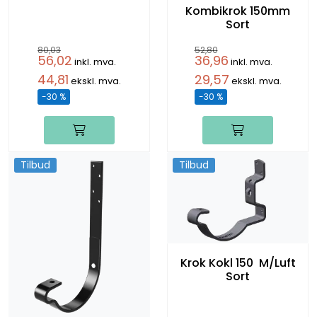
Kombikrok 150mm
Sort
80,03
52,80
56,02
36,96
inkl. mva.
inkl. mva.
44,81
29,57
ekskl. mva.
ekskl. mva.
-30 %
-30 %
Tilbud
Tilbud
Krok Kokl 150 M/Luft
Sort