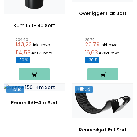
Overligger Flat Sort
Kum 150- 90 Sort
204,60
29,70
143,22
20,79
inkl. mva.
inkl. mva.
114,58
16,63
ekskl. mva.
ekskl. mva.
-30 %
-30 %
Tilbud
Tilbud
Renne 150-4m Sort
Renneskjøt 150 Sort