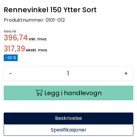
Handle her!
Rennevinkel 150 Ytter Sort
Produktnummer:
0101-012
Kunngjøringer!
566,78
396,74
inkl. mva.
317,39
ekskl. mva.
-30 %
-
+
Legg i handlevogn
Beskrivelse
Spesifikasjoner