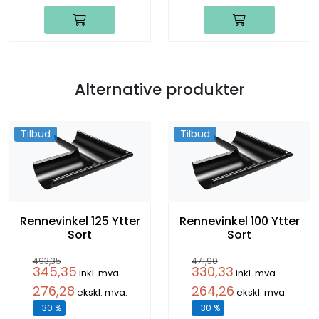
Alternative produkter
Tilbud
Tilbud
Rennevinkel 125 Ytter
Rennevinkel 100 Ytter
Sort
Sort
493,35
471,90
345,35
330,33
inkl. mva.
inkl. mva.
276,28
264,26
ekskl. mva.
ekskl. mva.
-30 %
-30 %