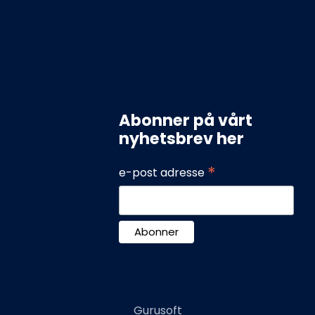
Vestfold Kobber &
likkenslagerverksted
AS
PINDSLEVEIEN 5B
3221
Abonner på vårt
Sandefjord
nyhetsbrev her
33420480
post@vkb.no
*
935 974 992
e-post adresse
Gurusoft