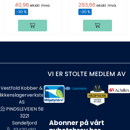
40,96
293,66
ekskl. mva.
ekskl. mva.
-30 %
-30 %
VI ER STOLTE MEDLEM AV
Vestfold Kobber &
likkenslagerverksted
AS
PINDSLEVEIEN 5B
3221
Abonner på vårt
Sandefjord
33420480