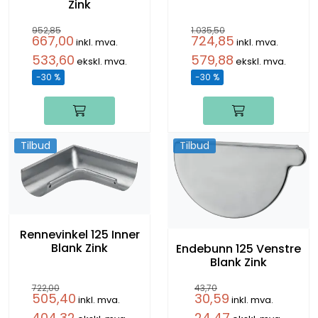
Zink
952,85
1.035,50
667,00
724,85
inkl. mva.
inkl. mva.
533,60
579,88
ekskl. mva.
ekskl. mva.
-30 %
-30 %
Tilbud
Tilbud
Rennevinkel 125 Inner
Blank Zink
Endebunn 125 Venstre
Blank Zink
722,00
43,70
505,40
30,59
inkl. mva.
inkl. mva.
404,32
24,47