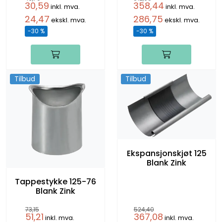
30,59
358,44
inkl. mva.
inkl. mva.
24,47
286,75
ekskl. mva.
ekskl. mva.
-30 %
-30 %
Tilbud
Tilbud
Ekspansjonskjøt 125
Blank Zink
Tappestykke 125-76
Blank Zink
73,15
524,40
51,21
367,08
inkl. mva.
inkl. mva.