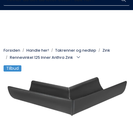
Skip to main content
Enkelt kjøp, hentes i butikk (Sandefjord)
Blikkenslagerarbeid
Fasadearbeid
Forsiden
Handle her!
Takrenner og nedløp
Zink
Taktekking
Rennevinkel 125 Inner Anthra Zink
Tilbud
FOAMGLAS®
Ventilasjon
Bildegalleri
Våre leverandører