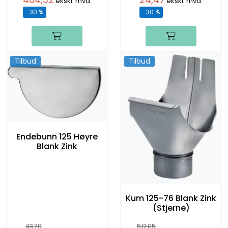
ekskl. mva.
ekskl. mva.
-30 %
-30 %
Tilbud
Tilbud
Endebunn 125 Høyre
Blank Zink
Kum 125-76 Blank Zink
(Stjerne)
43,70
512,05