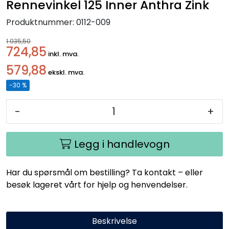
Rennevinkel 125 Inner Anthra Zink
Handle her!
Produktnummer:
0112-009
Kunngjøringer!
1.035,50
724,85
inkl. mva.
579,88
ekskl. mva.
-30 %
-
+
Legg i handlevogn
Har du spørsmål om bestilling? Ta kontakt – eller
besøk lageret vårt for hjelp og henvendelser.
Beskrivelse