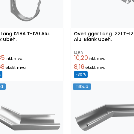
ng 1218A T-120 Alu.
Overligger Lang 1221 T-12
k Ubeh.
Alu. Blank Ubeh.
14,58
85
10,20
inkl. mva.
inkl. mva.
68
8,16
ekskl. mva.
ekskl. mva.
%
-30 %
ud
Tilbud