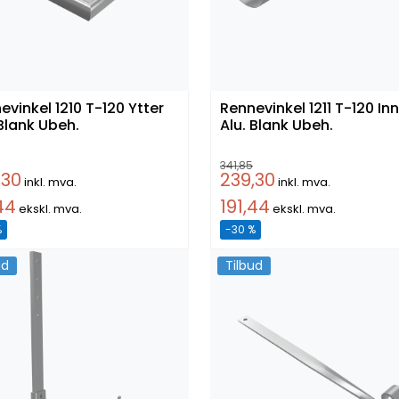
nkel 1210 T-120 Ytter
Rennevinkel 1211 T-120 In
 Blank Ubeh.
Alu. Blank Ubeh.
341,85
,30
239,30
inkl. mva.
inkl. mva.
44
191,44
ekskl. mva.
ekskl. mva.
%
-30 %
ud
Tilbud