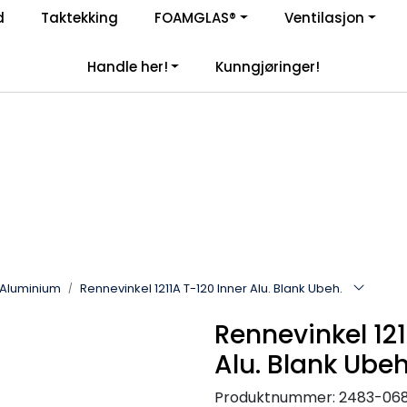
Enkelt kjøp, hentes i butikk (Sandefjord)
d
Taktekking
FOAMGLAS®
Ventilasjon
|
åre samarbeidspartnere
Handle her!
Kunngjøringer!
Aluminium
Rennevinkel 1211A T-120 Inner Alu. Blank Ubeh.
Rennevinkel 121
Alu. Blank Ubeh
Produktnummer:
2483-06