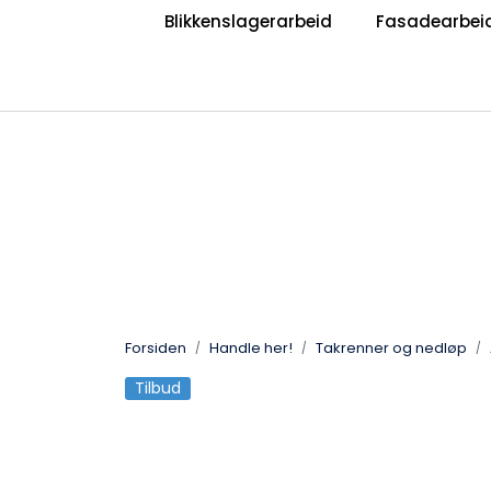
Skip to main content
Blikkenslagerarbeid
Fasadearbei
|
|
Bli Blikkenslager
Bli Taktekker
V
Jobb hos oss?
Forsiden
Handle her!
Takrenner og nedløp
Tilbud