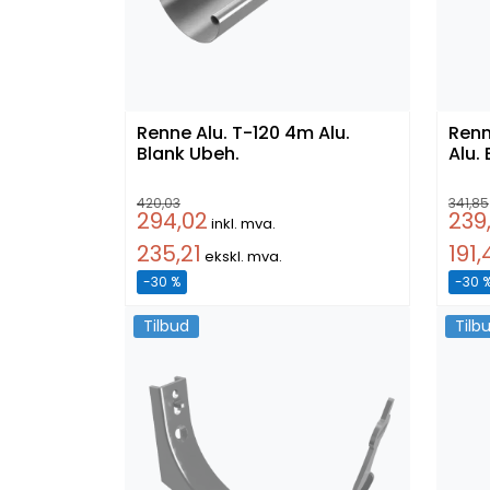
Renne Alu. T-120 4m Alu.
Rennevi
Blank Ubeh.
Alu.
420,03
341,85
294,02
239
inkl. mva.
235,21
191,
ekskl. mva.
-30 %
-30 
Tilbud
Tilb