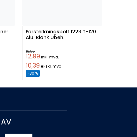
Forsterkningsbolt 1223 T-120
Alu. Blank Ubeh.
18,55
12,99
inkl. mva.
10,39
ekskl. mva.
-30 %
 AV