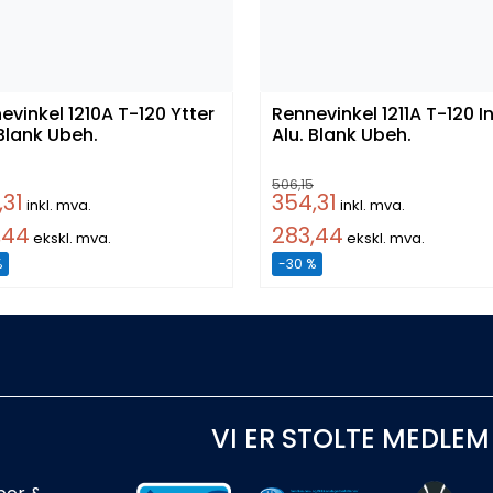
evinkel 1210A T-120 Ytter
Rennevinkel 1211A T-120 Inner
 Blank Ubeh.
Alu. Blank Ubeh.
506,15
,31
354,31
inkl. mva.
inkl. mva.
,44
283,44
ekskl. mva.
ekskl. mva.
%
-30 %
VI ER STOLTE MEDLEM