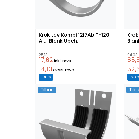
Krok Lav Kombi 1217Ab T-120
Krok La
Alu. Blank Ubeh.
Blan
25,18
94,08
17,62
65,
inkl. mva.
14,10
52,
ekskl. mva.
-30 %
-30 
Tilbud
Tilb