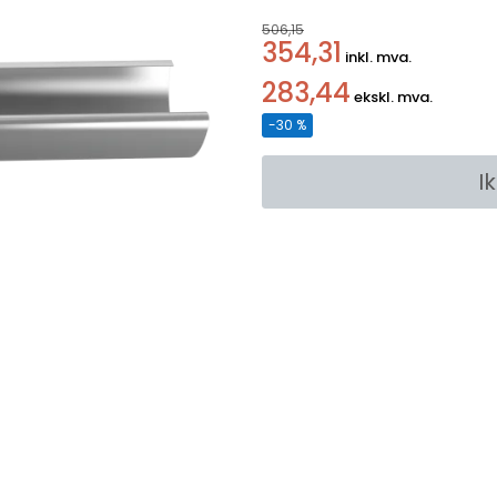
506,15
354,31
inkl. mva.
283,44
ekskl. mva.
-30 %
I