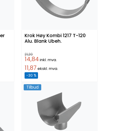
ner
Krok Høy Kombi 1217 T-120
Alu. Blank Ubeh.
21,20
14,84
inkl. mva.
11,87
ekskl. mva.
-30 %
Tilbud