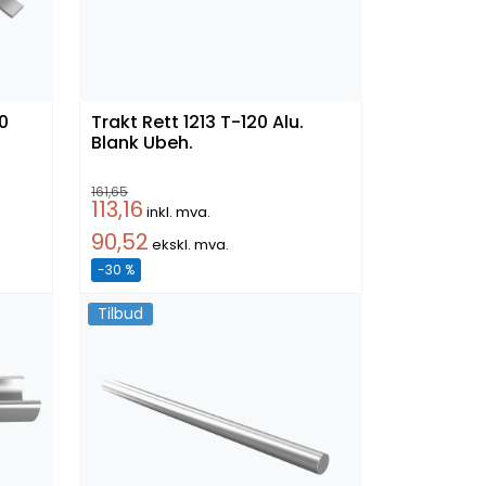
0
Trakt Rett 1213 T-120 Alu.
Blank Ubeh.
161,65
113,16
inkl. mva.
90,52
ekskl. mva.
-30 %
Tilbud