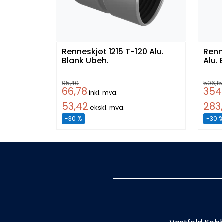
Renneskjøt 1215 T-120 Alu.
Renn
Blank Ubeh.
Alu.
95,40
506,15
66,78
354
inkl. mva.
53,42
283
ekskl. mva.
-30 %
-30 