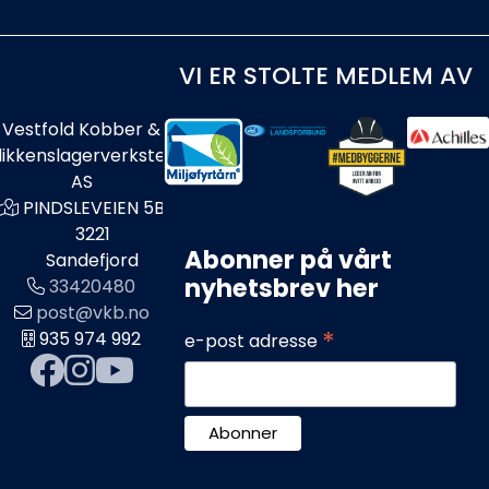
VI ER STOLTE MEDLEM AV
Vestfold Kobber &
likkenslagerverksted
AS
PINDSLEVEIEN 5B
3221
Abonner på vårt
Sandefjord
nyhetsbrev her
33420480
post@vkb.no
*
935 974 992
e-post adresse