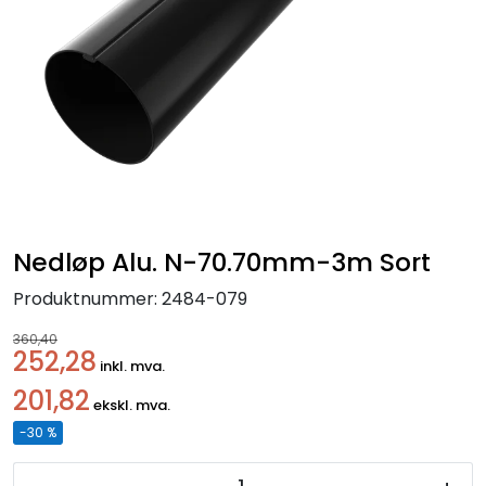
Handle her!
Kunngjøringer!
Nedløp Alu. N-70.70mm-3m Sort
Produktnummer:
2484-079
360,40
252,28
inkl. mva.
201,82
ekskl. mva.
-30 %