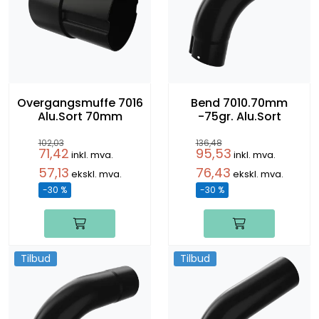
Overgangsmuffe 7016
Bend 7010.70mm
Alu.Sort 70mm
-75gr. Alu.Sort
102,03
136,48
71,42
95,53
inkl. mva.
inkl. mva.
57,13
76,43
ekskl. mva.
ekskl. mva.
-30 %
-30 %
Tilbud
Tilbud