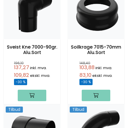
Sveist Kne 7000-90gr.
Soilkrage 7015-70mm
Alu.Sort
Alu.Sort
196,10
148,40
137,27
103,88
inkl. mva.
inkl. mva.
109,82
83,10
ekskl. mva.
ekskl. mva.
-30 %
-30 %
Tilbud
Tilbud