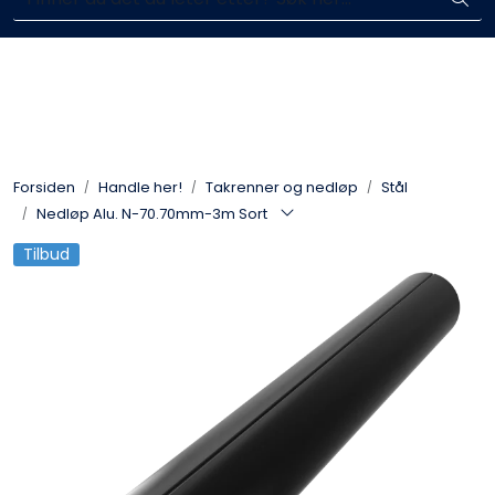
Skip to main content
Enkelt kjøp, hentes i butikk (Sandefjord)
Blikkenslagerarbeid
Fasadearbeid
Forsiden
Handle her!
Takrenner og nedløp
Stål
Taktekking
Nedløp Alu. N-70.70mm-3m Sort
Tilbud
FOAMGLAS®
Ventilasjon
Bildegalleri
Våre leverandører