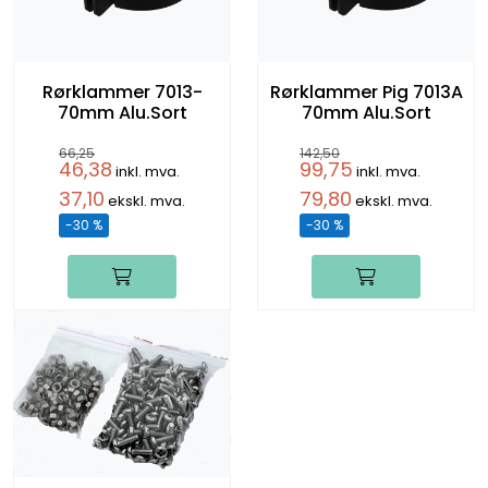
Rørklammer 7013-
Rørklammer Pig 7013A
70mm Alu.Sort
70mm Alu.Sort
66,25
142,50
46,38
99,75
inkl. mva.
inkl. mva.
37,10
79,80
ekskl. mva.
ekskl. mva.
-30 %
-30 %