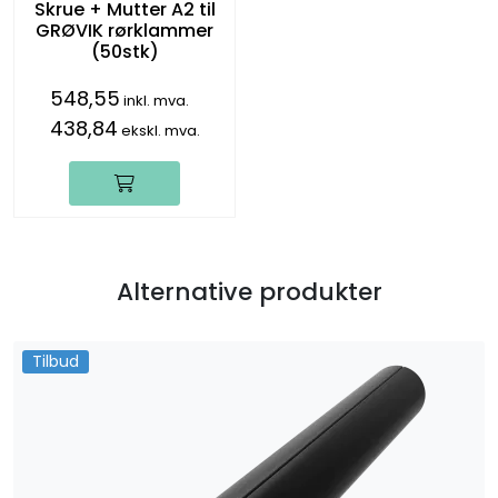
Skrue + Mutter A2 til
GRØVIK rørklammer
(50stk)
548,55
inkl. mva.
438,84
ekskl. mva.
Alternative produkter
Tilbud