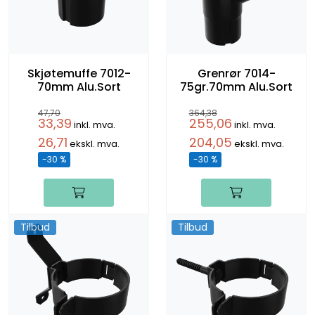
Skjøtemuffe 7012-
Grenrør 7014-
70mm Alu.Sort
75gr.70mm Alu.Sort
47,70
364,38
33,39
255,06
inkl. mva.
inkl. mva.
26,71
204,05
ekskl. mva.
ekskl. mva.
-30 %
-30 %
Tilbud
Tilbud