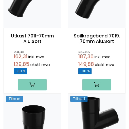
Utkast 7011-70mm
Soilkragebend 7019.
Alu.Sort
70mm Alu.Sort
231,88
267,65
162,31
187,36
inkl. mva.
inkl. mva.
129,85
149,88
ekskl. mva.
ekskl. mva.
-30 %
-30 %
Tilbud
Tilbud