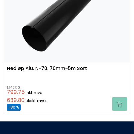
Nedløp Alu. N-70. 70mm-5m Sort
1.142,50
799,75
inkl. mva.
639,80
ekskl. mva.
-30 %