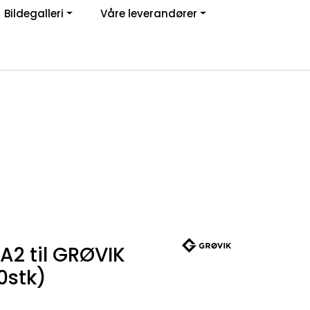
Bildegalleri
Våre leverandører
Om oss
Logg inn
A2 til GRØVIK
0stk)