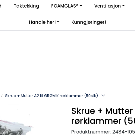
Enkelt kjøp, hentes i butikk (Sandefjord)
d
Taktekking
FOAMGLAS®
Ventilasjon
|
åre samarbeidspartnere
Handle her!
Kunngjøringer!
Skrue + Mutter A2 til GRØVIK rørklammer (50stk)
Skrue + Mutter 
rørklammer (5
Produktnummer:
2484-105