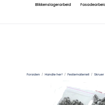
Skip to main content
Blikkenslagerarbeid
Fasadearbei
|
|
Bli Blikkenslager
Bli Taktekker
V
Jobb hos oss?
Forsiden
Handle her!
Festemateriell
Skruer