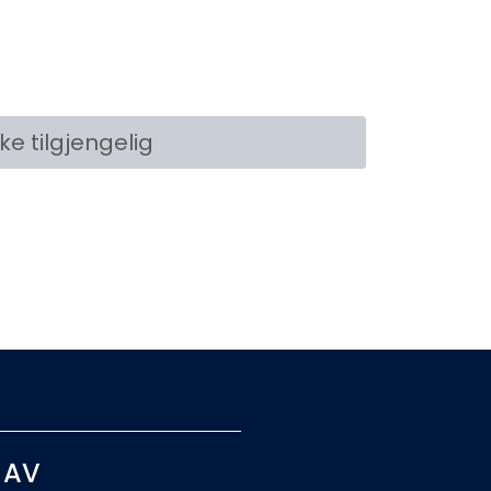
kke tilgjengelig
 AV