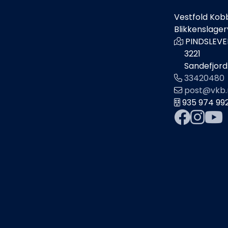
Vestfold Kob
Blikkenslage
PINDSLEVE
3221
Sandefjord
33420480
post@vkb.
935 974 99