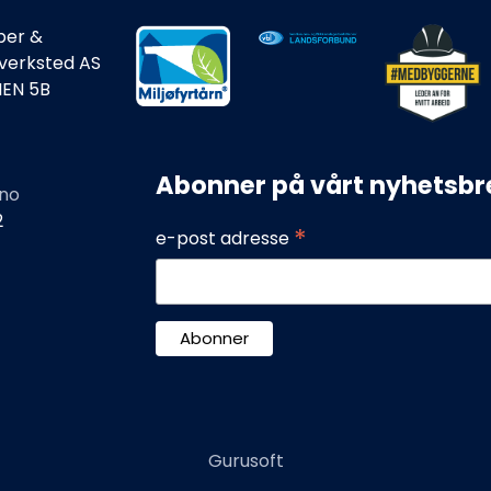
ber &
rverksted AS
IEN 5B
Abonner på vårt nyhetsbr
no
2
*
e-post adresse
Gurusoft