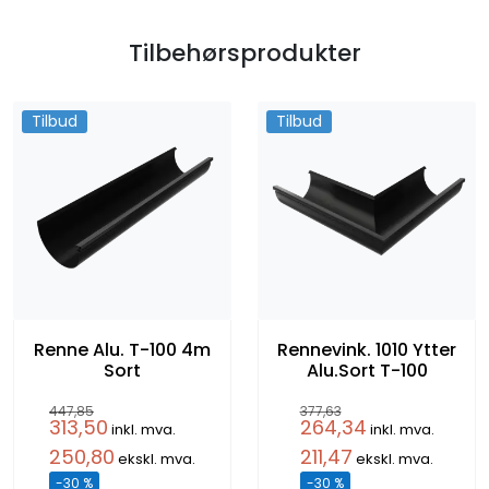
Tilbehørsprodukter
Tilbud
Tilbud
Renne Alu. T-100 4m
Rennevink. 1010 Ytter
Sort
Alu.Sort T-100
447,85
377,63
313,50
264,34
inkl. mva.
inkl. mva.
250,80
211,47
ekskl. mva.
ekskl. mva.
-30 %
-30 %