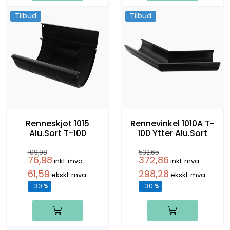
Tilbud
Tilbud
Renneskjøt 1015
Rennevinkel 1010A T-
Alu.Sort T-100
100 Ytter Alu.Sort
109,98
532,65
76,98
372,86
inkl. mva.
inkl. mva.
61,59
298,28
ekskl. mva.
ekskl. mva.
-30 %
-30 %