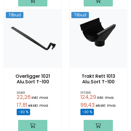
Tilbud
Tilbud
Overligger 1021
Trakt Rett 1013
Alu.Sort T-100
Alu.Sort T-100
31,80
177,55
22,26
124,29
inkl. mva.
inkl. mva.
17,81
99,43
ekskl. mva.
ekskl. mva.
-30 %
-30 %