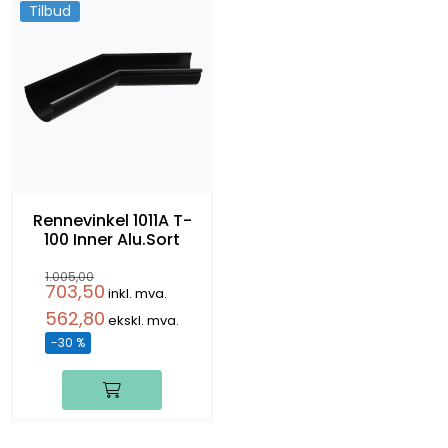
Tilbud
Rennevinkel 1011A T-
100 Inner Alu.Sort
1.005,00
703,50
inkl. mva.
562,80
ekskl. mva.
-30 %