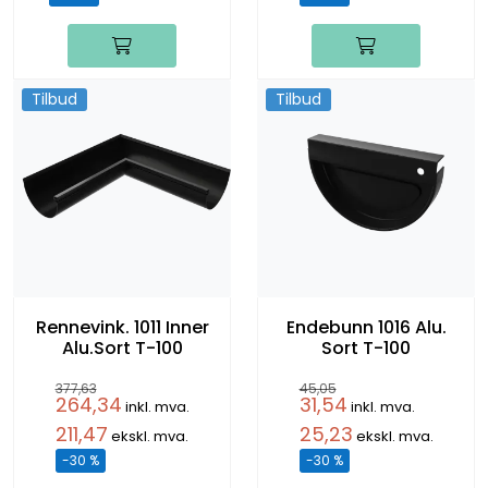
Tilbud
Tilbud
Rennevink. 1011 Inner
Endebunn 1016 Alu.
Alu.Sort T-100
Sort T-100
377,63
45,05
264,34
31,54
inkl. mva.
inkl. mva.
211,47
25,23
ekskl. mva.
ekskl. mva.
-30 %
-30 %