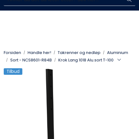
Skip to main content
Enkelt kjøp, hentes i butikk (Sandefjord)
Blikkenslagerarbeid
Fasadearbeid
Forsiden
Handle her!
Takrenner og nedløp
Aluminium
Taktekking
Sort - NCS8601-R84B
Krok Lang 1018 Alu.sort T-100
Tilbud
FOAMGLAS®
Ventilasjon
Bildegalleri
Våre leverandører