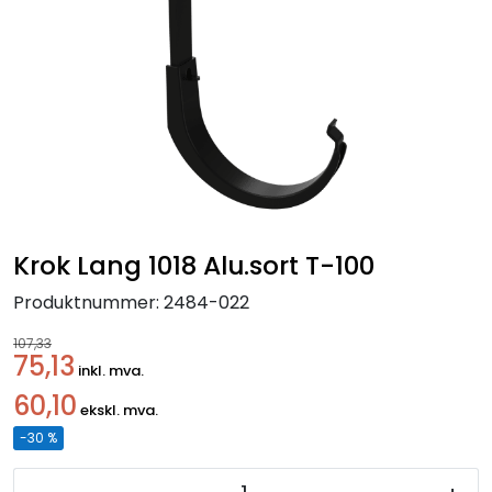
Handle her!
Kunngjøringer!
Krok Lang 1018 Alu.sort T-100
Produktnummer:
2484-022
107,33
75,13
inkl. mva.
60,10
ekskl. mva.
-30 %