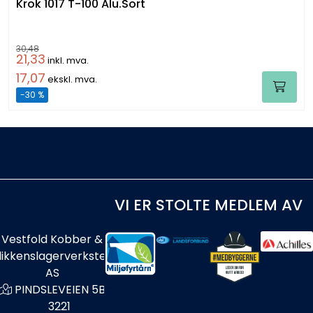
Krok 1017 T-100 Alu.Sort
30,48
21,33
inkl. mva.
17,07
ekskl. mva.
-30 %
VI ER STOLTE MEDLEM AV
Vestfold Kobber &
likkenslagerverksted
AS
PINDSLEVEIEN 5B
3221