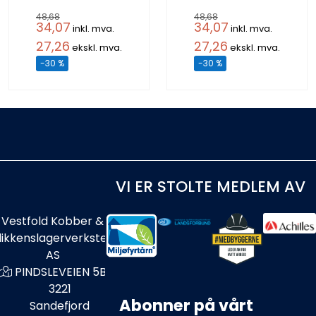
48,68
48,68
34,07
34,07
inkl. mva.
inkl. mva.
27,26
27,26
ekskl. mva.
ekskl. mva.
-30 %
-30 %
VI ER STOLTE MEDLEM AV
Vestfold Kobber &
likkenslagerverksted
AS
PINDSLEVEIEN 5B
3221
Abonner på vårt
Sandefjord