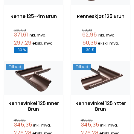
Renne 125-4m Brun
Renneskjøt 125 Brun
530,88
89,93
371,61
62,95
inkl. mva.
inkl. mva.
297,29
50,36
ekskl. mva.
ekskl. mva.
-30 %
-30 %
Tilbud
Tilbud
Rennevinkel 125 Inner
Rennevinkel 125 Ytter
Brun
Brun
493,35
493,35
345,35
345,35
inkl. mva.
inkl. mva.
276,28
276,28
ekskl. mva.
ekskl. mva.