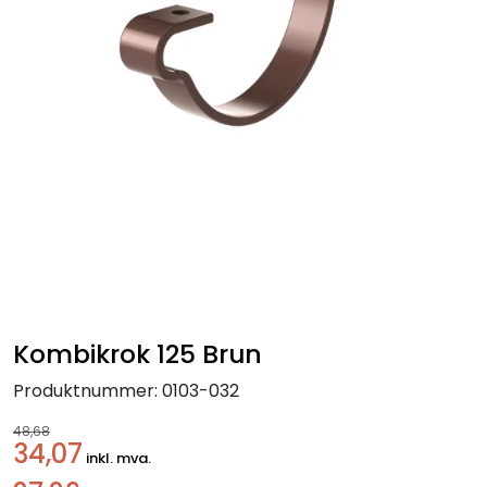
Handle her!
Kunngjøringer!
Kombikrok 125 Brun
Produktnummer:
0103-032
48,68
34,07
inkl. mva.