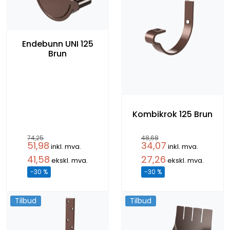
Endebunn UNI 125
Brun
Kombikrok 125 Brun
74,25
48,68
51,98
34,07
inkl. mva.
inkl. mva.
41,58
27,26
ekskl. mva.
ekskl. mva.
-30 %
-30 %
Tilbud
Tilbud