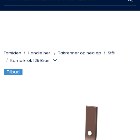
Skip to main content
Enkelt kjøp, hentes i butikk (Sandefjord)
Blikkenslagerarbeid
Fasadearbeid
Forsiden
Handle her!
Takrenner og nedløp
Stål
Taktekking
Kombikrok 125 Brun
Tilbud
FOAMGLAS®
Ventilasjon
Bildegalleri
Våre leverandører