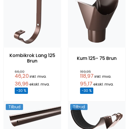
Kombikrok Lang 125
Kum 125- 75 Brun
Brun
66,00
169,95
46,20
118,97
inkl. mva.
inkl. mva.
36,96
95,17
ekskl. mva.
ekskl. mva.
-30 %
-30 %
Tilbud
Tilbud