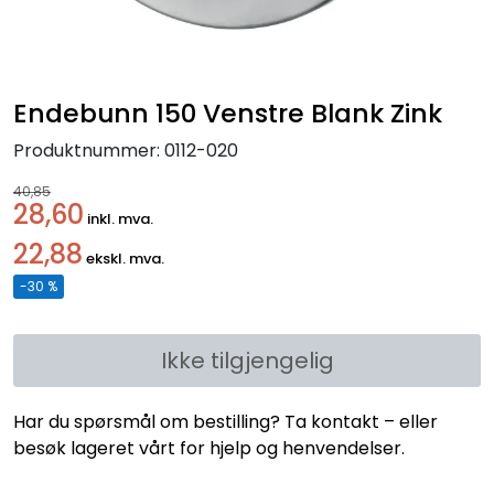
Handle her!
Kunngjøringer!
Endebunn 150 Venstre Blank Zink
Produktnummer:
0112-020
40,85
28,60
inkl. mva.
22,88
ekskl. mva.
-30 %
Ikke tilgjengelig
Har du spørsmål om bestilling? Ta kontakt – eller
besøk lageret vårt for hjelp og henvendelser.