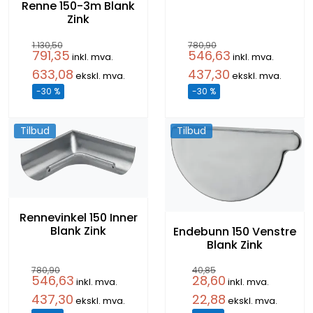
Renne 150-3m Blank
Zink
1.130,50
780,90
791,35
546,63
inkl. mva.
inkl. mva.
633,08
437,30
ekskl. mva.
ekskl. mva.
-30 %
-30 %
Tilbud
Tilbud
Rennevinkel 150 Inner
Blank Zink
Endebunn 150 Venstre
Blank Zink
780,90
40,85
546,63
28,60
inkl. mva.
inkl. mva.
437,30
22,88
ekskl. mva.
ekskl. mva.