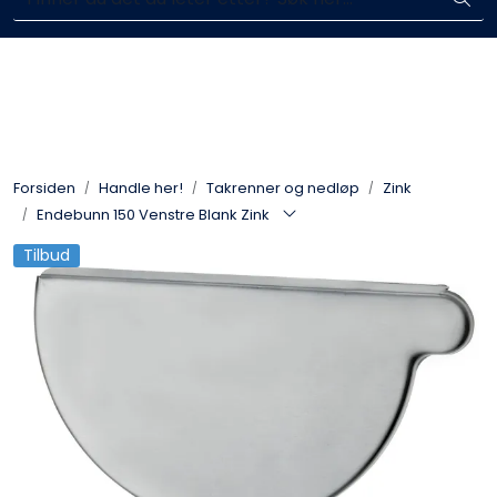
Skip to main content
Enkelt kjøp, hentes i butikk (Sandefjord)
Blikkenslagerarbeid
Fasadearbeid
Forsiden
Handle her!
Takrenner og nedløp
Zink
Taktekking
Endebunn 150 Venstre Blank Zink
Tilbud
FOAMGLAS®
Ventilasjon
Bildegalleri
Våre leverandører