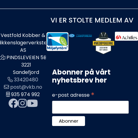
VI ER STOLTE MEDLEM AV
Vestfold Kobber &
likkenslagerverksted
AS
PINDSLEVEIEN 5B
3221
Abonner på vårt
Sandefjord
nyhetsbrev her
33420480
post@vkb.no
*
935 974 992
e-post adresse