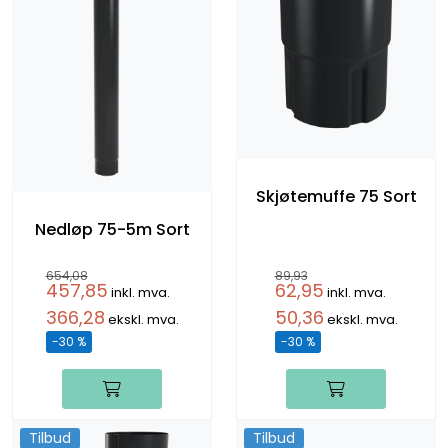
Skjøtemuffe 75 Sort
Nedløp 75-5m Sort
654,08
89,93
457,85
62,95
inkl. mva.
inkl. mva.
366,28
50,36
ekskl. mva.
ekskl. mva.
-30 %
-30 %
Tilbud
Tilbud