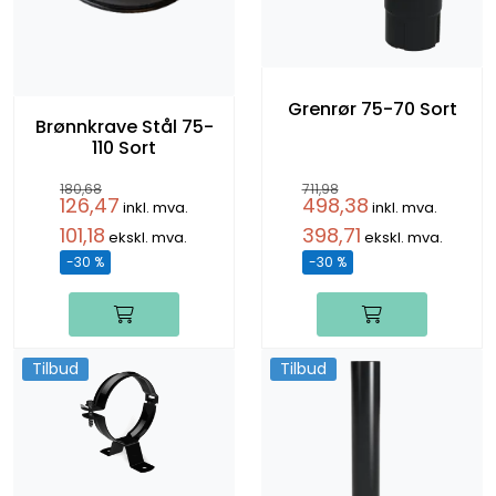
Grenrør 75-70 Sort
Brønnkrave Stål 75-
110 Sort
180,68
711,98
126,47
498,38
inkl. mva.
inkl. mva.
101,18
398,71
ekskl. mva.
ekskl. mva.
-30 %
-30 %
Tilbud
Tilbud