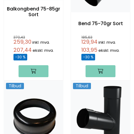
Balkongbend 75-85gr
Sort
Bend 75-70gr Sort
370,43
185,63
259,30
129,94
inkl. mva.
inkl. mva.
207,44
103,95
ekskl. mva.
ekskl. mva.
-30 %
-30 %
Tilbud
Tilbud