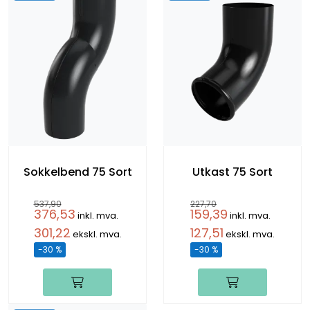
Sokkelbend 75 Sort
Utkast 75 Sort
537,90
227,70
376,53
159,39
inkl. mva.
inkl. mva.
301,22
127,51
ekskl. mva.
ekskl. mva.
-30 %
-30 %