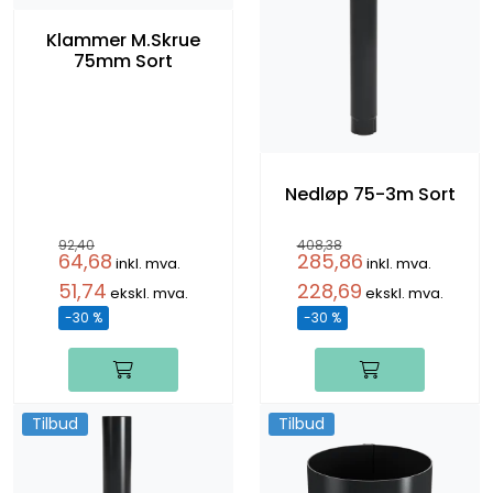
Klammer M.Skrue
75mm Sort
Nedløp 75-3m Sort
92,40
408,38
64,68
285,86
inkl. mva.
inkl. mva.
51,74
228,69
ekskl. mva.
ekskl. mva.
-30 %
-30 %
Tilbud
Tilbud