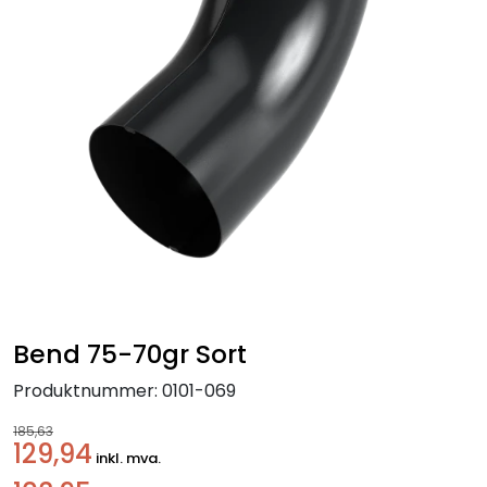
Handle her!
Kunngjøringer!
Bend 75-70gr Sort
Produktnummer:
0101-069
185,63
129,94
inkl. mva.