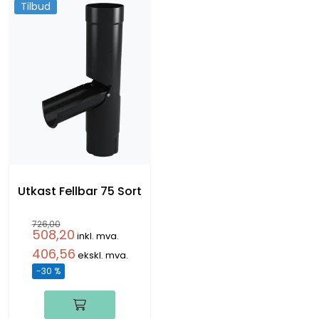
Tilbud
Utkast Fellbar 75 Sort
726,00
508,20
inkl. mva.
406,56
ekskl. mva.
-30 %