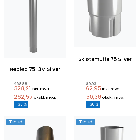
Skjøtemuffe 75 Silver
Nedløp 75-3M Silver
468,88
89,93
328,21
62,95
inkl. mva.
inkl. mva.
262,57
50,36
ekskl. mva.
ekskl. mva.
-30 %
-30 %
Tilbud
Tilbud