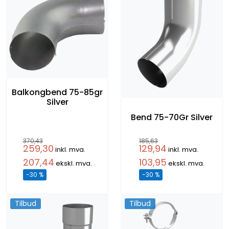
Balkongbend 75-85gr
Silver
Bend 75-70Gr Silver
370,43
185,63
259,30
129,94
inkl. mva.
inkl. mva.
207,44
103,95
ekskl. mva.
ekskl. mva.
-30 %
-30 %
Tilbud
Tilbud