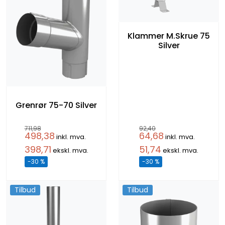
Klammer M.Skrue 75
Silver
Grenrør 75-70 Silver
711,98
92,40
498,38
64,68
inkl. mva.
inkl. mva.
398,71
51,74
ekskl. mva.
ekskl. mva.
-30 %
-30 %
Tilbud
Tilbud