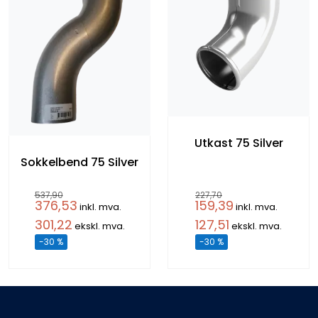
Utkast 75 Silver
Sokkelbend 75 Silver
537,90
227,70
376,53
159,39
inkl. mva.
inkl. mva.
301,22
127,51
ekskl. mva.
ekskl. mva.
-30 %
-30 %