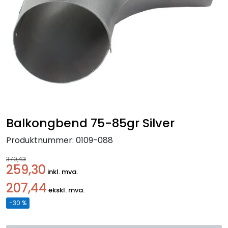
Handle her!
Kunngjøringer!
Balkongbend 75-85gr Silver
Produktnummer:
0109-088
370,43
259,30
inkl. mva.
207,44
ekskl. mva.
-30 %