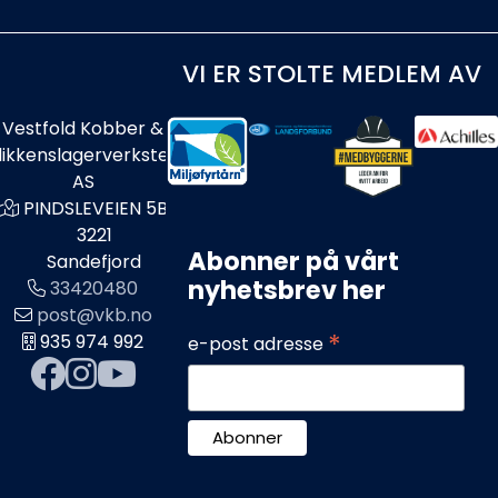
VI ER STOLTE MEDLEM AV
Vestfold Kobber &
likkenslagerverksted
AS
PINDSLEVEIEN 5B
3221
Abonner på vårt
Sandefjord
nyhetsbrev her
33420480
post@vkb.no
*
935 974 992
e-post adresse