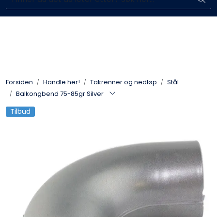
Skip to main content
Enkelt kjøp, hentes i butikk (Sandefjord)
Blikkenslagerarbeid
Fasadearbeid
Forsiden
Handle her!
Takrenner og nedløp
Stål
Taktekking
Balkongbend 75-85gr Silver
Tilbud
FOAMGLAS®
Ventilasjon
Bildegalleri
Våre leverandører