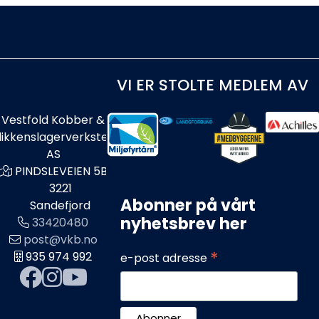
VI ER STOLTE MEDLEM AV
Vestfold Kobber &
likkenslagerverksted
AS
PINDSLEVEIEN 5B
3221
Abonner på vårt
Sandefjord
nyhetsbrev her
33420480
post@vkb.no
*
935 974 992
e-post adresse