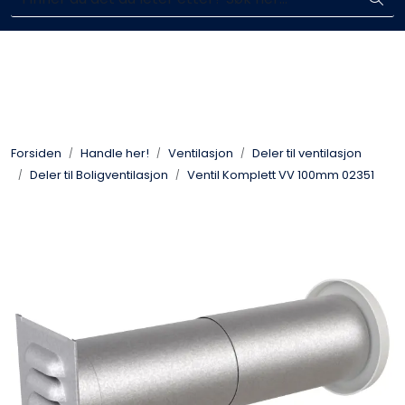
Skip to main content
Enkelt kjøp, hentes i butikk (Sandefjord)
Blikkenslagerarbeid
Fasadearbeid
Forsiden
Handle her!
Ventilasjon
Deler til ventilasjon
Taktekking
Deler til Boligventilasjon
Ventil Komplett VV 100mm 02351
FOAMGLAS®
Ventilasjon
Bildegalleri
Våre leverandører