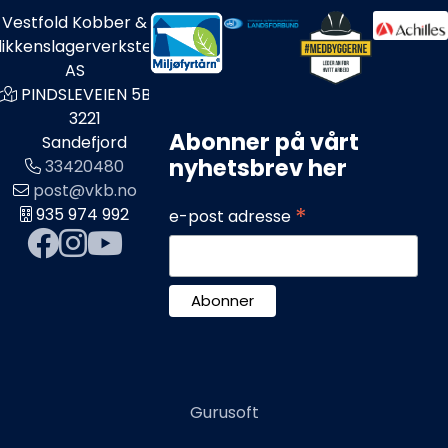
Vestfold Kobber &
likkenslagerverksted
AS
PINDSLEVEIEN 5B
3221
Abonner på vårt
Sandefjord
nyhetsbrev her
33420480
post@vkb.no
*
935 974 992
e-post adresse
Gurusoft