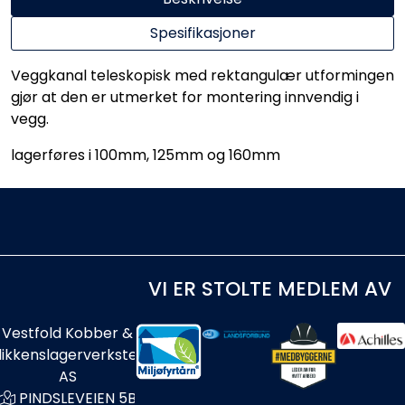
Spesifikasjoner
Veggkanal teleskopisk med rektangulær utformingen
gjør at den er utmerket for montering innvendig i
vegg.
lagerføres i 100mm, 125mm og 160mm
VI ER STOLTE MEDLEM AV
Vestfold Kobber &
likkenslagerverksted
AS
PINDSLEVEIEN 5B