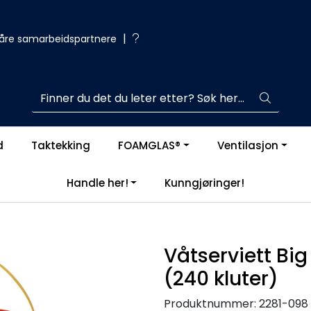
|
åre samarbeidspartnere
d
Taktekking
FOAMGLAS®
Ventilasjon
Handle her!
Kunngjøringer!
Våtserviett Bi
(240 kluter)
Produktnummer:
2281-098