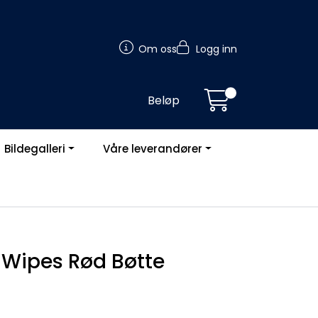
Om oss
Logg inn
Beløp
Bildegalleri
Våre leverandører
g Wipes Rød Bøtte