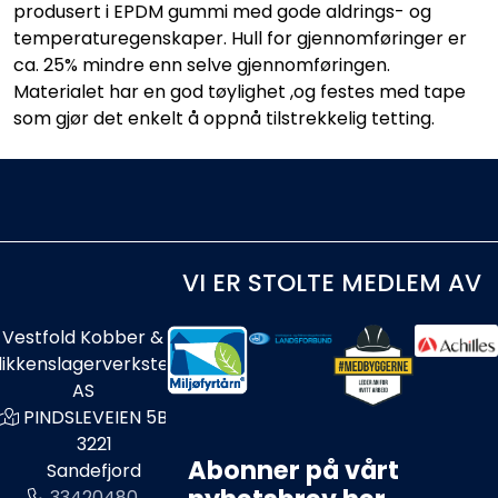
produsert i EPDM gummi med gode aldrings- og
temperaturegenskaper. Hull for gjennomføringer er
ca. 25% mindre enn selve gjennomføringen.
Materialet har en god tøylighet ,og festes med tape
som gjør det enkelt å oppnå tilstrekkelig tetting.
VI ER STOLTE MEDLEM AV
Vestfold Kobber &
likkenslagerverksted
AS
PINDSLEVEIEN 5B
3221
Abonner på vårt
Sandefjord
33420480