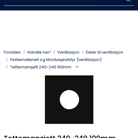
Skip to main content
Enkelt kjøp, hentes i butikk (Sandefjord)
Blikkenslagerarbeid
Fasadearbeid
Forsiden
Handle her!
Ventilasjon
Deler til ventilasjon
Taktekking
Festemateriell og Montasjeutstyr (ventilasjon)
Tettemansjett 240-240 100mm
FOAMGLAS®
Ventilasjon
Bildegalleri
Våre leverandører