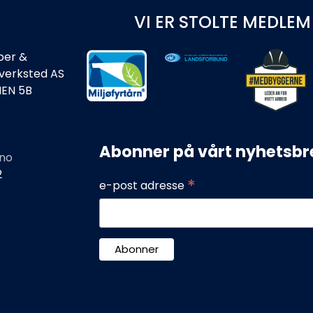
VI ER STOLTE MEDLEM
ber &
rverksted AS
IEN 5B
Abonner på vårt nyhetsbr
no
2
*
e-post adresse