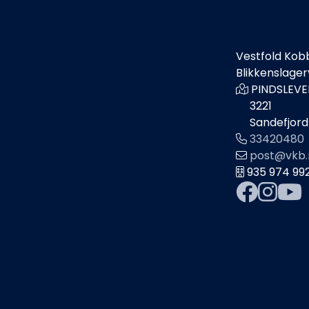
Vestfold Kob
Blikkenslage
PINDSLEVE
3221
Sandefjord
33420480
post@vkb.
935 974 99