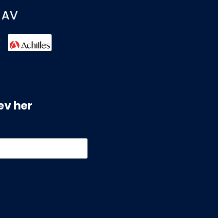
 AV
ev her