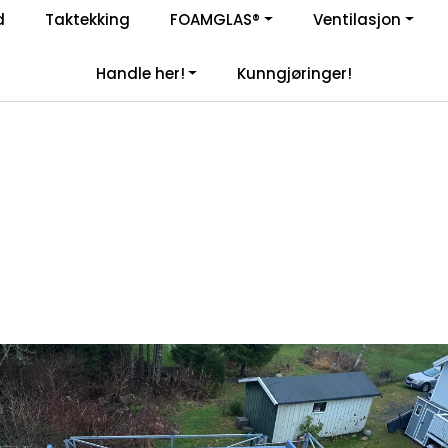
Enkelt kjøp, hentes i butikk (Sandefjord)
d
Taktekking
FOAMGLAS®
Ventilasjon
|
åre samarbeidspartnere
Handle her!
Kunngjøringer!