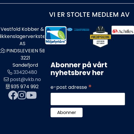
VI ER STOLTE MEDLEM AV
Vestfold Kobber &
likkenslagerverksted
AS
PINDSLEVEIEN 5B
3221
Abonner på vårt
Sandefjord
nyhetsbrev her
33420480
post@vkb.no
*
935 974 992
e-post adresse