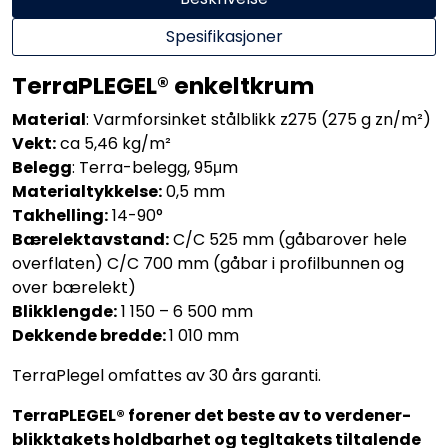
Spesifikasjoner
TerraPLEGEL
®
enkeltkrum
Material
: Varmforsinket stålblikk z275 (275 g zn/m²)
Vekt:
ca 5,46 kg/m²
Belegg
: Terra-belegg, 95μm
Materialtykkelse:
0,5 mm
Takhelling:
14-90°
Bærelektavstand:
C/C 525 mm (gåbarover hele
overflaten) C/C 700 mm (gåbar i profilbunnen og
over bærelekt)
Blikklengde:
1 150 – 6 500 mm
Dekkende bredde:
1 010 mm
TerraPlegel omfattes av 30 års garanti.
TerraPLEGEL® forener det beste av to verdener-
blikktakets holdbarhet og tegltakets tiltalende