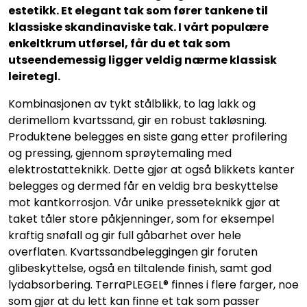
estetikk. Et elegant tak som fører tankene til
klassiske skandinaviske tak. I vårt populære
enkeltkrum utførsel, får du et tak som
utseendemessig ligger veldig nærme klassisk
leiretegl.
Kombinasjonen av tykt stålblikk, to lag lakk og
derimellom kvartssand, gir en robust takløsning.
Produktene belegges en siste gang etter profilering
og pressing, gjennom sprøytemaling med
elektrostatteknikk. Dette gjør at også blikkets kanter
belegges og dermed får en veldig bra beskyttelse
mot kantkorrosjon. Vår unike presseteknikk gjør at
taket tåler store påkjenninger, som for eksempel
kraftig snøfall og gir full gåbarhet over hele
overflaten. Kvartssandbeleggingen gir foruten
glibeskyttelse, også en tiltalende finish, samt god
lydabsorbering. TerraPLEGEL® finnes i flere farger, noe
som gjør at du lett kan finne et tak som passer