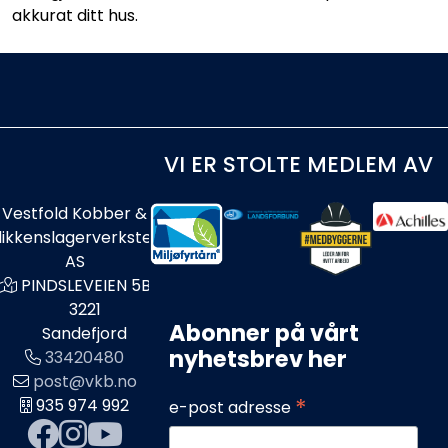
akkurat ditt hus.
VI ER STOLTE MEDLEM AV
Vestfold Kobber &
likkenslagerverksted
AS
PINDSLEVEIEN 5B
3221
Abonner på vårt
Sandefjord
nyhetsbrev her
33420480
post@vkb.no
*
935 974 992
e-post adresse