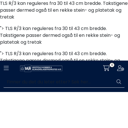
Skip to main content
TLS R/3 kan reguleres fra 30 til 43 cm bredde. Takstigene
passer dermed også til en rekke stein- og platetak og
tretak
Blikkenslagerarbeid
">
TLS R/3 kan reguleres fra 30 til 43 cm bredde.
Takstigene passer dermed også til en rekke stein- og
Fasadearbeid
platetak og tretak
">
TLS R/3 kan reguleres fra 30 til 43 cm bredde.
Taktekking
Takstigene passer dermed også til en rekke stein- og
0
platetak og tretak
Toggle navigation
Togg
FOAMGLAS®
">
Ventilasjon
Enkelt kjøp, hentes i butikk (Sandefjord)
Bildegalleri
Våre leverandører