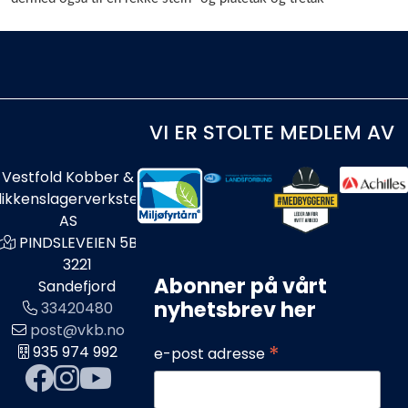
VI ER STOLTE MEDLEM AV
Vestfold Kobber &
likkenslagerverksted
AS
PINDSLEVEIEN 5B
3221
Abonner på vårt
Sandefjord
nyhetsbrev her
33420480
post@vkb.no
*
935 974 992
e-post adresse