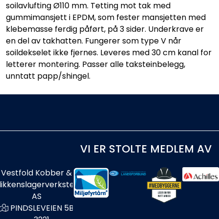
soilavlufting Ø110 mm. Tetting mot tak med
gummimansjett i EPDM, som fester mansjetten med
klebemasse ferdig påført, på 3 sider. Underkrave er
en del av takhatten. Fungerer som type V når
soildekselet ikke fjernes. Leveres med 30 cm kanal for
letterer montering. Passer alle taksteinbelegg,
unntatt papp/shingel.
VI ER STOLTE MEDLEM AV
Vestfold Kobber &
likkenslagerverksted
AS
PINDSLEVEIEN 5B