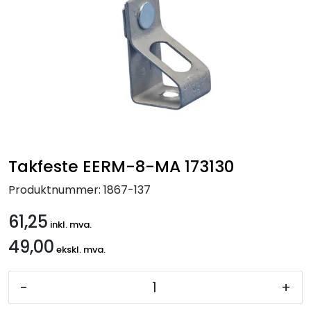
Handle her!
Kunngjøringer!
Takfeste EERM-8-MA 173130
Produktnummer:
1867-137
61,25
inkl. mva.
49,00
ekskl. mva.
-
+