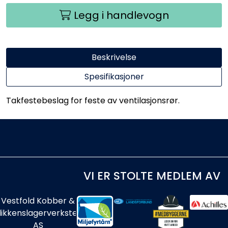
Legg i handlevogn
Beskrivelse
Spesifikasjoner
Takfestebeslag for feste av ventilasjonsrør.
VI ER STOLTE MEDLEM AV
Vestfold Kobber &
likkenslagerverksted
AS