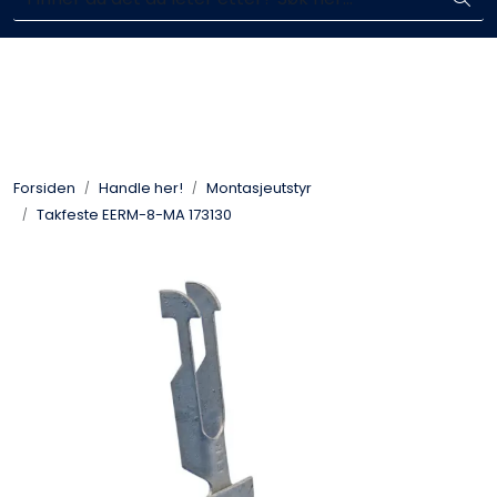
Skip to main content
Enkelt kjøp, hentes i butikk (Sandefjord)
Blikkenslagerarbeid
Fasadearbeid
Forsiden
Handle her!
Montasjeutstyr
Taktekking
Takfeste EERM-8-MA 173130
FOAMGLAS®
Ventilasjon
Bildegalleri
Våre leverandører