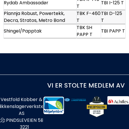
Rydab Ambassadør
TBI I-125 T
T
Plannja Robust, Powertekk,
TBK F-460
TBI D-125
Decra, Stratos, Metro Bond
T
T
TBK SH
Shingel/Papptak
TBI PAPP T
PAPP T
VI ER STOLTE MEDLEM AV
Vestfold Kobber &
likkenslagerverksted
AS
PINDSLEVEIEN 5B
3221