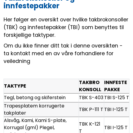
innfestepakker
Her følger en oversikt over hvilke takbrokonsoller
(TBK) og innfestepakker (TBI) som benyttes til
forskjellige taktyper.
Om du ikke finner ditt tak i denne oversikten -
ta kontakt med en av våre forhandlere for
veiledning
TAKBRO
INNFESTE
TAKTYPE
KONSOLL
PAKKE
Tegl, betong og skiferstein
TBK S-403
TBI S-125 T
Trapesplatem korrugerte
TBK P-111 T
TBI I-125 T
takplater
Alsvåg, Kami, Kami S-plate,
TBK K-121
Korrugal (gml) Plegel,
TBI I-125 T
T