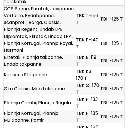
Teliskatak
CCB Panne, Eurotak, Jovipanne,
Verform, Rydabpanne,
TBK T-166
TBI I-125 T
Scanprofil, Borga, Classic,
T
Plannja Regent, Lindab LPE
Diplomtak, Elitetak, Lindab LPA,
TBK P-140
Plannja Korrugal, Plannja Royal,
TBI I-125 T
T
Harmoni
Elitetak, Plannja takpanne,
TBK E-119
TBI I-125 T
Lindab takpanne
T
TBK KS-
Karlsens Stålpanne
TBI I-125 T
170 T
TBK Ø-170
Øko Classic, Maxi takpanne
TBI I-125 T
T
TBK P-133
Plannja Combi, Plannja Regola
TBI I-125 T
T
Plannja Korrugal, Plannja
TBK P-135
TBI I-125 T
Multipanne, Pamir
T
TBK R-140