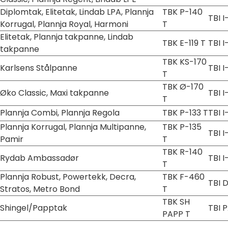
Diplomtak, Elitetak, Lindab LPA, Plannja
TBK P-140
TBI I
Korrugal, Plannja Royal, Harmoni
T
Elitetak, Plannja takpanne, Lindab
TBK E-119 T
TBI I
takpanne
TBK KS-170
Karlsens Stålpanne
TBI I
T
TBK Ø-170
Øko Classic, Maxi takpanne
TBI I
T
Plannja Combi, Plannja Regola
TBK P-133 T
TBI I
Plannja Korrugal, Plannja Multipanne,
TBK P-135
TBI I
Pamir
T
TBK R-140
Rydab Ambassadør
TBI I
T
Plannja Robust, Powertekk, Decra,
TBK F-460
TBI 
Stratos, Metro Bond
T
TBK SH
Shingel/Papptak
TBI 
PAPP T