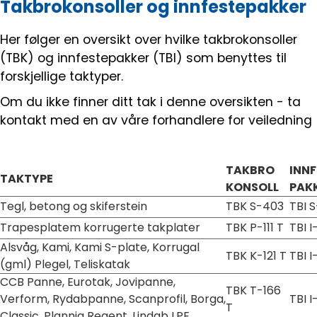
Takbrokonsoller og innfestepakker
Her følger en oversikt over hvilke takbrokonsoller
(TBK) og innfestepakker (TBI) som benyttes til
forskjellige taktyper.
Om du ikke finner ditt tak i denne oversikten - ta
kontakt med en av våre forhandlere for veiledning
TAKBRO
INNF
TAKTYPE
KONSOLL
PAK
Tegl, betong og skiferstein
TBK S-403
TBI S
Trapesplatem korrugerte takplater
TBK P-111 T
TBI I
Alsvåg, Kami, Kami S-plate, Korrugal
TBK K-121 T
TBI I
(gml) Plegel, Teliskatak
CCB Panne, Eurotak, Jovipanne,
TBK T-166
Verform, Rydabpanne, Scanprofil, Borga,
TBI I
T
Classic, Plannja Regent, Lindab LPE