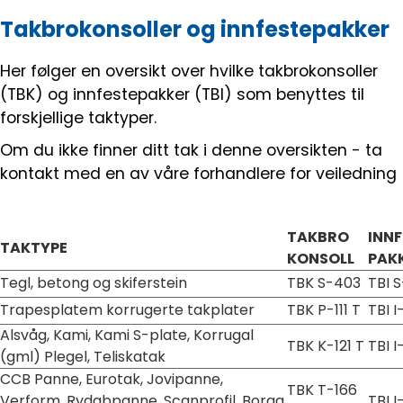
Takbrokonsoller og innfestepakker
Her følger en oversikt over hvilke takbrokonsoller
(TBK) og innfestepakker (TBI) som benyttes til
forskjellige taktyper.
Om du ikke finner ditt tak i denne oversikten - ta
kontakt med en av våre forhandlere for veiledning
TAKBRO
INNF
TAKTYPE
KONSOLL
PAK
Tegl, betong og skiferstein
TBK S-403
TBI S
Trapesplatem korrugerte takplater
TBK P-111 T
TBI I
Alsvåg, Kami, Kami S-plate, Korrugal
TBK K-121 T
TBI I
(gml) Plegel, Teliskatak
CCB Panne, Eurotak, Jovipanne,
TBK T-166
Verform, Rydabpanne, Scanprofil, Borga,
TBI I