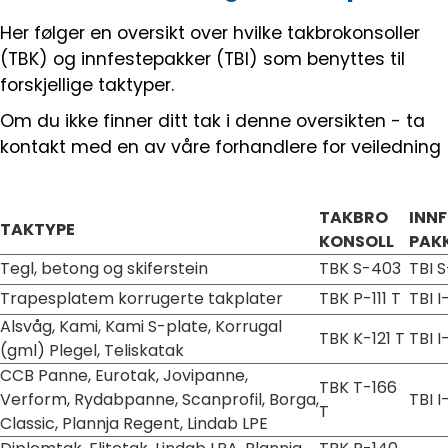
Handle her!
Her følger en oversikt over hvilke takbrokonsoller
(TBK) og innfestepakker (TBI) som benyttes til
Kunngjøringer!
forskjellige taktyper.
Om du ikke finner ditt tak i denne oversikten - ta
kontakt med en av våre forhandlere for veiledning
TAKBRO
INNF
TAKTYPE
KONSOLL
PAK
Tegl, betong og skiferstein
TBK S-403
TBI S
Trapesplatem korrugerte takplater
TBK P-111 T
TBI I
Alsvåg, Kami, Kami S-plate, Korrugal
TBK K-121 T
TBI I
(gml) Plegel, Teliskatak
CCB Panne, Eurotak, Jovipanne,
TBK T-166
Verform, Rydabpanne, Scanprofil, Borga,
TBI I
T
Classic, Plannja Regent, Lindab LPE