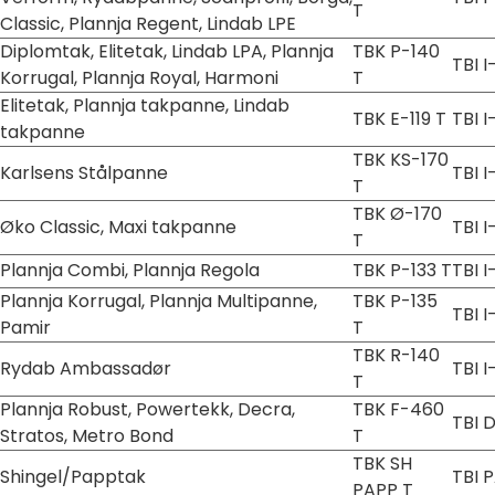
T
Classic, Plannja Regent, Lindab LPE
Diplomtak, Elitetak, Lindab LPA, Plannja
TBK P-140
TBI I
Korrugal, Plannja Royal, Harmoni
T
Elitetak, Plannja takpanne, Lindab
TBK E-119 T
TBI I
takpanne
TBK KS-170
Karlsens Stålpanne
TBI I
T
TBK Ø-170
Øko Classic, Maxi takpanne
TBI I
T
Plannja Combi, Plannja Regola
TBK P-133 T
TBI I
Plannja Korrugal, Plannja Multipanne,
TBK P-135
TBI I
Pamir
T
TBK R-140
Rydab Ambassadør
TBI I
T
Plannja Robust, Powertekk, Decra,
TBK F-460
TBI 
Stratos, Metro Bond
T
TBK SH
Shingel/Papptak
TBI 
PAPP T