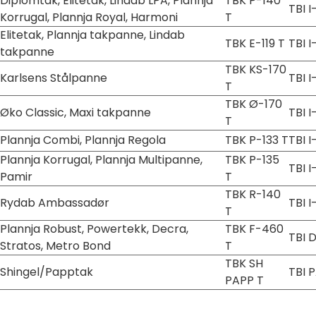
Diplomtak, Elitetak, Lindab LPA, Plannja
TBK P-140
TBI I
Korrugal, Plannja Royal, Harmoni
T
Elitetak, Plannja takpanne, Lindab
TBK E-119 T
TBI I
takpanne
TBK KS-170
Karlsens Stålpanne
TBI I
T
TBK Ø-170
Øko Classic, Maxi takpanne
TBI I
T
Plannja Combi, Plannja Regola
TBK P-133 T
TBI I
Plannja Korrugal, Plannja Multipanne,
TBK P-135
TBI I
Pamir
T
TBK R-140
Rydab Ambassadør
TBI I
T
Plannja Robust, Powertekk, Decra,
TBK F-460
TBI 
Stratos, Metro Bond
T
TBK SH
Shingel/Papptak
TBI 
PAPP T