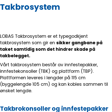
Skip to main content
Takbrosystem
Blikkenslagerarbeid
Fasadearbeid
LOBAS Takbrosystem er et typegodkjent
takbrosystem som gir en
sikker gangbane på
Taktekking
taket samtidig som det hindrer skade på
takbelegget.
FOAMGLAS®
Vårt takbrosystem består av innfestepakker,
innfestekonsoller (TBK) og plattform (TBP).
Ventilasjon
Plattformen leveres i lengder på 115 cm
(byggelengde 105 cm) og kan kobles sammen til
Bildegalleri
ønsket lengde.
Våre leverandører
Takbrokonsoller og innfestepakker