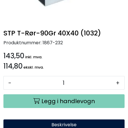
Handle her!
Kunngjøringer!
STP T-Rør-90Gr 40X40 (1032)
Produktnummer:
1867-232
143,50
inkl. mva.
114,80
ekskl. mva.
-
+
Legg i handlevogn
Beskrivelse