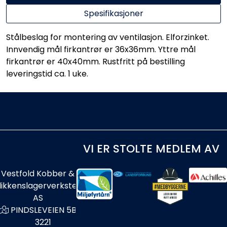
Spesifikasjoner
Stålbeslag for montering av ventilasjon. Elforzinket.
Innvendig mål firkantrør er 36x36mm. Yttre mål
firkantrør er 40x40mm. Rustfritt på bestilling
leveringstid ca. 1 uke.
VI ER STOLTE MEDLEM AV
Vestfold Kobber &
likkenslagerverksted
AS
PINDSLEVEIEN 5B
3221