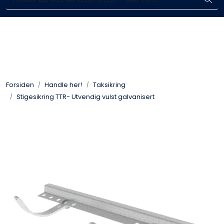
Skip to main content
Komplett aktør i byggebransjen
Blikkenslagerarbeid
Fasadearbeid
Forsiden
Handle her!
Taksikring
Taktekking
Stigesikring TTR- Utvendig vulst galvanisert
FOAMGLAS®
Ventilasjon
Bildegalleri
Våre leverandører