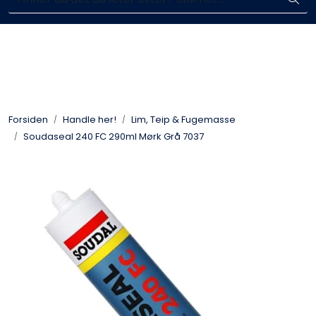
Skip to main content
Enkelt kjøp, hentes i butikk (Sandefjord)
Blikkenslagerarbeid
Fasadearbeid
Forsiden
Handle her!
Lim, Teip & Fugemasse
Taktekking
Soudaseal 240 FC 290ml Mørk Grå 7037
FOAMGLAS®
Ventilasjon
Bildegalleri
Våre leverandører