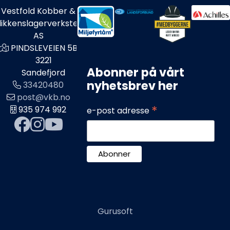
Vestfold Kobber &
likkenslagerverksted
AS
PINDSLEVEIEN 5B
3221
Abonner på vårt
Sandefjord
nyhetsbrev her
33420480
post@vkb.no
*
935 974 992
e-post adresse
Gurusoft