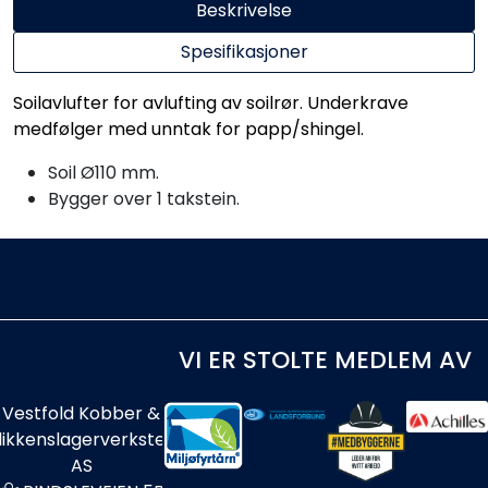
Beskrivelse
Spesifikasjoner
Soilavlufter for avlufting av soilrør. Underkrave
medfølger med unntak for papp/shingel.
Soil Ø110 mm.
Bygger over 1 takstein.
VI ER STOLTE MEDLEM AV
Vestfold Kobber &
likkenslagerverksted
AS