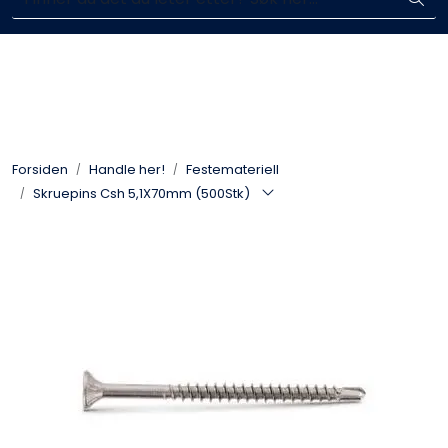
Skip to main content
Enkelt kjøp, hentes i butikk (Sandefjord)
Blikkenslagerarbeid
Fasadearbeid
Forsiden
Handle her!
Festemateriell
Taktekking
Skruepins Csh 5,1X70mm (500Stk)
FOAMGLAS®
Ventilasjon
Bildegalleri
Våre leverandører