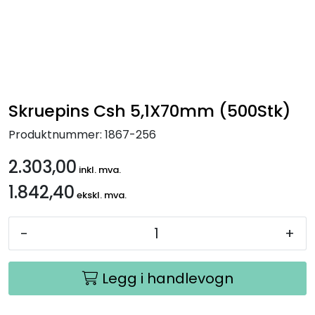
Handle her!
Kunngjøringer!
Skruepins Csh 5,1X70mm (500Stk)
Produktnummer:
1867-256
2.303,00
inkl. mva.
1.842,40
ekskl. mva.
-
+
Legg i handlevogn