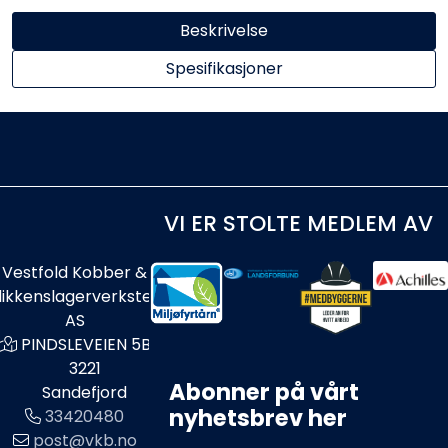
Beskrivelse
Spesifikasjoner
VI ER STOLTE MEDLEM AV
Vestfold Kobber &
likkenslagerverksted
AS
PINDSLEVEIEN 5B
3221
Abonner på vårt
Sandefjord
nyhetsbrev her
33420480
post@vkb.no