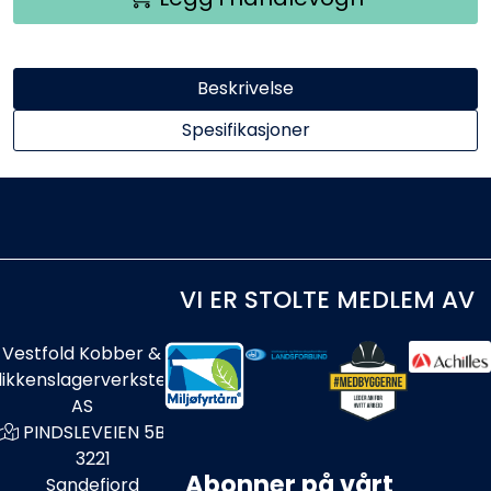
Beskrivelse
Spesifikasjoner
VI ER STOLTE MEDLEM AV
Vestfold Kobber &
likkenslagerverksted
AS
PINDSLEVEIEN 5B
3221
Abonner på vårt
Sandefjord