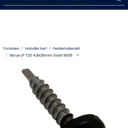
Skip to main content
Enkelt kjøp, hentes i butikk (Sandefjord)
Blikkenslagerarbeid
Fasadearbeid
Forsiden
Handle her!
Festemateriell
Taktekking
Skrue LP T20 4,8x35mm Svart 9005
FOAMGLAS®
Ventilasjon
Bildegalleri
Våre leverandører