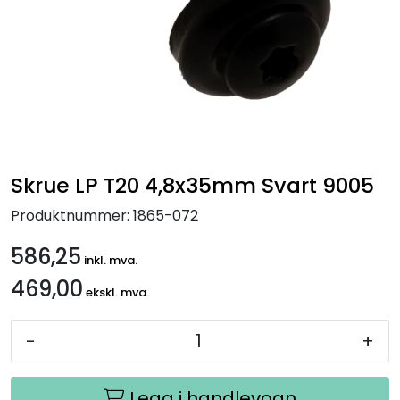
Handle her!
Kunngjøringer!
Skrue LP T20 4,8x35mm Svart 9005
Produktnummer:
1865-072
586,25
inkl. mva.
469,00
ekskl. mva.
-
+
Legg i handlevogn