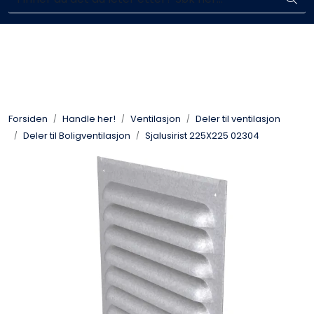
Skip to main content
Enkelt kjøp, hentes i butikk (Sandefjord)
Blikkenslagerarbeid
Fasadearbeid
Forsiden
Handle her!
Ventilasjon
Deler til ventilasjon
Taktekking
Deler til Boligventilasjon
Sjalusirist 225X225 02304
FOAMGLAS®
Ventilasjon
Bildegalleri
Våre leverandører