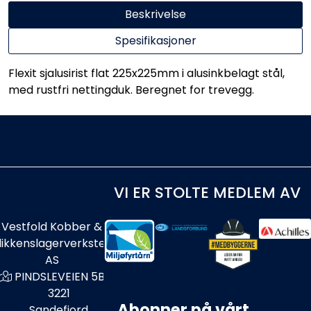
Beskrivelse
Spesifikasjoner
Flexit sjalusirist flat 225x225mm i alusinkbelagt stål,
med rustfri nettingduk. Beregnet for trevegg.
VI ER STOLTE MEDLEM AV
Vestfold Kobber &
likkenslagerverksted
AS
PINDSLEVEIEN 5B
3221
Abonner på vårt
Sandefjord