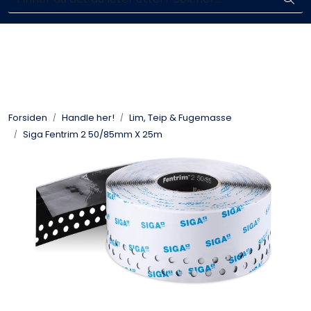
Skip to main content
Enkelt kjøp, hentes i butikk (Sandefjord)
Blikkenslagerarbeid
Fasadearbeid
Forsiden
Handle her!
Lim, Teip & Fugemasse
Taktekking
Siga Fentrim 2 50/85mm X 25m
FOAMGLAS®
Ventilasjon
Bildegalleri
Våre leverandører