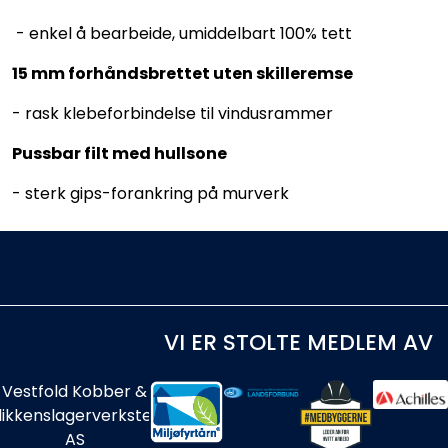
- enkel å bearbeide, umiddelbart 100% tett
15 mm forhåndsbrettet uten skilleremse
- rask klebeforbindelse til vindusrammer
Pussbar filt med hullsone
- sterk gips-forankring på murverk
VI ER STOLTE MEDLEM AV
Vestfold Kobber &
likkenslagerverksted
AS