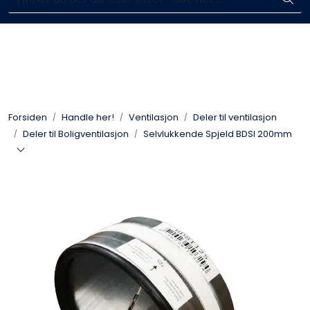
Skip to main content
Enkelt kjøp, hentes i butikk (Sandefjord)
Blikkenslagerarbeid
Fasadearbeid
Forsiden
Handle her!
Ventilasjon
Deler til ventilasjon
Taktekking
Deler til Boligventilasjon
Selvlukkende Spjeld BDSI 200mm
FOAMGLAS®
Ventilasjon
Bildegalleri
Våre leverandører