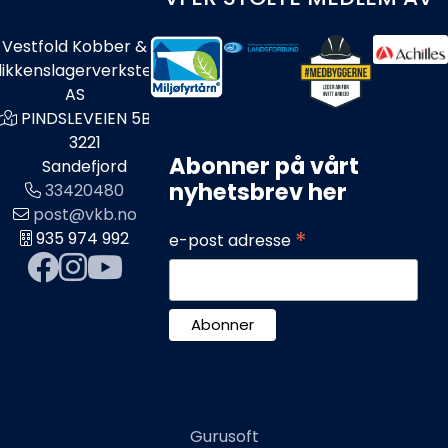
Vestfold Kobber &
likkenslagerverksted
AS
PINDSLEVEIEN 5B
3221
Abonner på vårt
Sandefjord
nyhetsbrev her
33420480
post@vkb.no
*
935 974 992
e-post adresse
Gurusoft