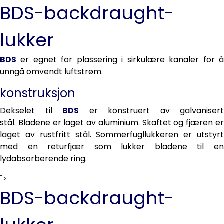
Skip to main content
BDS-backdraught-
lukker
Blikkenslagerarbeid
BDS
er
egnet for plassering i sirkulære kanaler for 
Fasadearbeid
unngå omvendt luftstrøm.
konstruksjon
Taktekking
Dekselet til
BDS
er konstruert av galvanisert
stål.
Bladene er laget av aluminium.
Skaftet og fjæren e
FOAMGLAS®
laget av rustfritt stål.
Sommerfugllukkeren er utstyr
med en returfjær som lukker bladene til en
Ventilasjon
lydabsorberende ring.
">
Bildegalleri
BDS-backdraught-
Våre leverandører