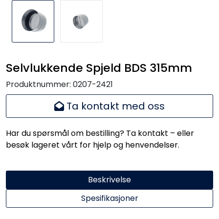
Selvlukkende Spjeld BDS 315mm
Produktnummer:
0207-2421
Ta kontakt med oss
Har du spørsmål om bestilling? Ta kontakt – eller
besøk lageret vårt for hjelp og henvendelser.
Beskrivelse
Spesifikasjoner